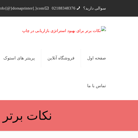
سوالی دارید؟
02188348376
nfo{@}dorsaprinter{.}com
صفحه اول
فروشگاه آنلاین
پرینتر های استوک
تماس با ما
نکات برتر 