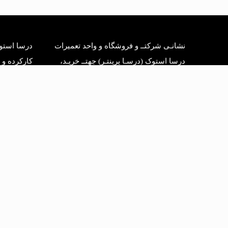
نشانـی شرکتــ و فروشگاه و واحد تعمیرات
درسا استوک
درسا استوک (درسـا پرینتـر) جهتــ خریـد،
کارکرده و 
تعمیـر و پشتیبانـی قطعاتــ
درسا استوک؛
تهران خیابان سمیه نرسیده به ایرانشهر پلاک 192
مصرفی انواع
ساختمان 130 طبقه همکف واحد 3
در ایران می 
تلفن: 02188348376
میکنیم: لواز
فکس: 02188340956
شارژ، چیپست
موبایل: 09125528128
ریبون، پرین
ایمیل: info{@}dorsaprinter{.}com
درام و… می
درسا استوک،
مطالب تخصصی