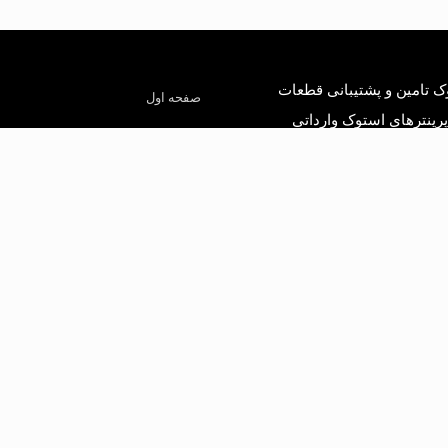
 تامین و پشتیبانی قطعات
صفحه اول
پرینترهای استوک وارداتی
فروشگاه آنلاین
 مرجع فروش لوازم، مواد و قطعات
 ماشین های اداری، فروشگاهی و بانکی
پرینتر های استوک
باشد. کالاهایی که در درسا پرینتر عرضه
قطعات استوک
م مصرفی و قطعات پرینتر، کارتریج، تونر
، دستگاه کپی استوک، انواع لیبل و
مقالات
تر سوزنی استوک، تانک جوهر، جوهر،
 باشد. بخش آموزش و مقالات وبسایت
درباره درسا استوک
 مرجع کاملی برای علاقمندان به
تماس با ما
 ماشین های اداری خواهد بود.