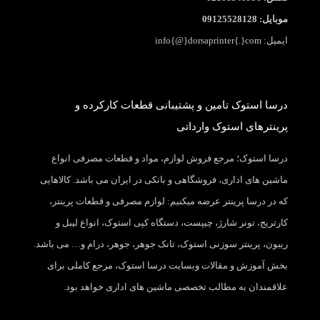
موبایل: 09125528128
ایمیل: info{@}dorsaprinter{.}com
درسا استوک تامین و پشتیبانی قطعات کارکرده و
پرینترهای استوک وارداتی
درسا استوک؛ مرجع فروش لوازم، مواد و قطعات مصرفی انواع
ماشین های اداری، فروشگاهی و بانکی در ایران می باشد. کالاهایی
که در درسا پرینتر عرضه میکنیم: لوازم مصرفی و قطعات پرینتر،
کارتریج، تونر شارژ، چیپست، دستگاه کپی استوک، انواع لیبل و
ریبون، پرینتر سوزنی استوک، تانک جوهر، جوهر، درام و… می باشد.
بخش آموزش و مقالات وبسایت درسا استوک، مرجع کاملی برای
علاقمندان به مطالب تخصصی ماشین های اداری خواهد بود.