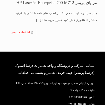
مزایای پرینتر HP LaserJet Enterprise 700 M712
چاپ سیاه و سفید با حجم بالا ، در اندازه های کاغذ تا A3 را با ظرفیت
حداکثر 4600 ورق فعال کنید. کنترل هزینه ها با
[…]
اطلاعات بیشتر
نشانـی شرکتــ و فروشگاه و واحد تعمیرات درسا استوک
(درسـا پرینتـر) جهتــ خریـد، تعمیـر و پشتیبانـی قطعاتــ
تهران خیابان سمیه نرسیده به ایرانشهر پلاک 192 ساختمان 130
طبقه همکف واحد 3
تلفن: 02188348376
فکس: 02188340956