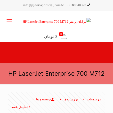
info{@}dorsaprinter{.}com
02188348376
0
0 تومان
HP LaserJet Enterprise 700 M712
موضوعات
برچسب ها
نویسنده ها
نمایش همه