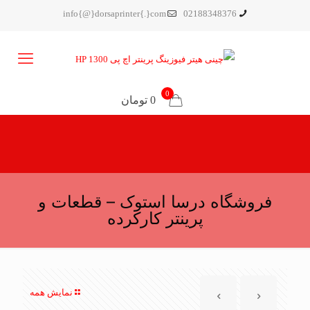
info{@}dorsaprinter{.}com
02188348376
0
0 تومان
فروشگاه درسا استوک – قطعات و
پرینتر کارکرده
نمایش همه