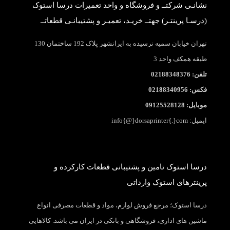
نشانـی شرکتــ و فروشگاه و واحد تعمیرات درسا استوک
(درسـا پرینتـر) جهتــ خریـد، تعمیـر و پشتیبانـی قطعاتــ
تهران خیابان سمیه نرسیده به ایرانشهر پلاک 192 ساختمان 130
طبقه همکف واحد 3
تلفن: 02188348376
فکس: 02188340956
موبایل: 09125528128
ایمیل: info{@}dorsaprinter{.}com
درسا استوک تامین و پشتیبانی قطعات کارکرده و
پرینترهای استوک وارداتی
درسا استوک؛ مرجع فروش لوازم، مواد و قطعات مصرفی انواع
ماشین های اداری، فروشگاهی و بانکی در ایران می باشد. کالاهایی