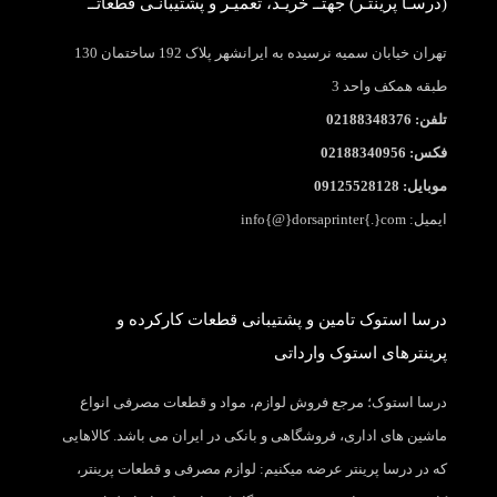
(درسـا پرینتـر) جهتــ خریـد، تعمیـر و پشتیبانـی قطعاتــ
تهران خیابان سمیه نرسیده به ایرانشهر پلاک 192 ساختمان 130
طبقه همکف واحد 3
تلفن: 02188348376
فکس: 02188340956
موبایل: 09125528128
ایمیل: info{@}dorsaprinter{.}com
درسا استوک تامین و پشتیبانی قطعات کارکرده و
پرینترهای استوک وارداتی
درسا استوک؛ مرجع فروش لوازم، مواد و قطعات مصرفی انواع
ماشین های اداری، فروشگاهی و بانکی در ایران می باشد. کالاهایی
که در درسا پرینتر عرضه میکنیم: لوازم مصرفی و قطعات پرینتر،