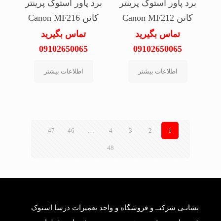
برد پاور استوک پرینتر
برد پاور استوک پرینتر
کانن Canon MF212
کانن Canon MF216
تماس بگیرید
تماس بگیرید
09102650065
09102650065
اطلاعات بیشتر
اطلاعات بیشتر
47
46
…
4
3
2
1
48
نشانـی شرکتــ و فروشگاه و واحد تعمیرات درسا استوک