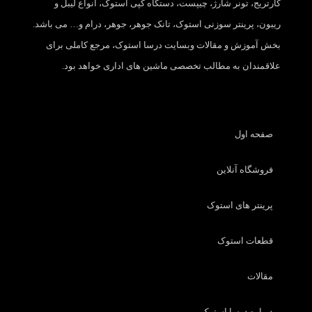
کارتریج، تونر شارژ، چیپست، دستگاه کپی استوک، انواع لیبل و
ریبون، پرینتر سوزنی استوک، تانک جوهر، جوهر، درام و… می باشد.
بخش آموزش و مقالات وبسایت درسا استوک، مرجع کاملی برای
علاقمندان به مطالب تخصصی ماشین های اداری خواهد بود.
صفحه اول
فروشگاه آنلاین
پرینتر های استوک
قطعات استوک
مقالات
درباره درسا استوک