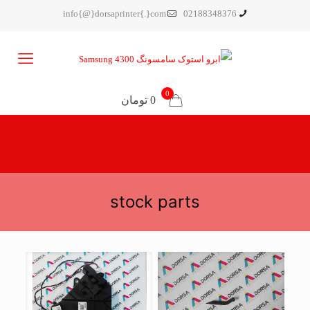
info{@}dorsaprinter{.}com
02188348376
0
0 تومان
stock parts