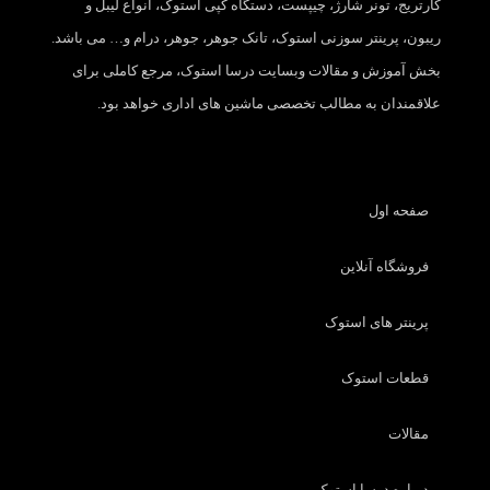
کارتریج، تونر شارژ، چیپست، دستگاه کپی استوک، انواع لیبل و
ریبون، پرینتر سوزنی استوک، تانک جوهر، جوهر، درام و… می باشد.
بخش آموزش و مقالات وبسایت درسا استوک، مرجع کاملی برای
علاقمندان به مطالب تخصصی ماشین های اداری خواهد بود.
صفحه اول
فروشگاه آنلاین
پرینتر های استوک
قطعات استوک
مقالات
درباره درسا استوک