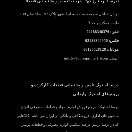
(درسـا پرینتـر) جهتــ خریـد، تعمیـر و پشتیبانـی قطعاتــ
تهران خیابان سمیه نرسیده به ایرانشهر پلاک 192 ساختمان 130
طبقه همکف واحد 3
تلفن: 02188348376
فکس: 02188340956
موبایل: 09125528128
ایمیل: info{@}dorsaprinter{.}com
درسا استوک تامین و پشتیبانی قطعات کارکرده و
پرینترهای استوک وارداتی
درسا استوک؛ مرجع فروش لوازم، مواد و قطعات مصرفی انواع
ماشین های اداری، فروشگاهی و بانکی در ایران می باشد. کالاهایی
که در درسا پرینتر عرضه میکنیم: لوازم مصرفی و قطعات پرینتر،