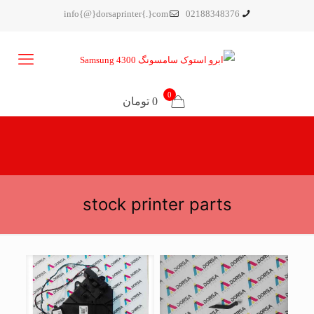
info{@}dorsaprinter{.}com
02188348376
0
0 تومان
stock printer parts