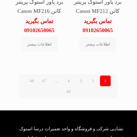
برد پاور استوک پرینتر
برد پاور استوک پرینتر
کانن Canon MF212
کانن Canon MF216
تماس بگیرید
تماس بگیرید
09102650065
09102650065
اطلاعات بیشتر
اطلاعات بیشتر
48
47
…
4
3
2
1
49
نشانـی شرکتــ و فروشگاه و واحد تعمیرات درسا استوک