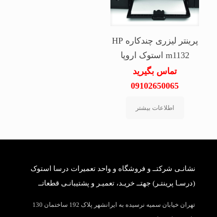
پرینتر لیزری چندکاره HP
m1132 استوک اروپا
تماس بگیرید
09102650065
اطلاعات بیشتر
نشانـی شرکتــ و فروشگاه و واحد تعمیرات درسا استوک
(درسـا پرینتـر) جهتــ خریـد، تعمیـر و پشتیبانـی قطعاتــ
تهران خیابان سمیه نرسیده به ایرانشهر پلاک 192 ساختمان 130