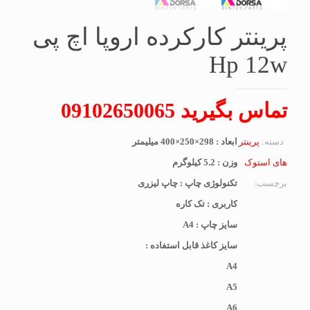
پرینتر کارکرده اروپا اچ پی
Hp 12w
تماس بگیرید 09102650065
دسته:
پرینتر
ابعاد : 298×250×400 میلیمتر
های استوک
وزن : 5.2 کیلوگرم
برچسب:
تکنولوژی چاپ : چاپ لیزری
کاربری : تک کاره
سایز چاپ : A4
سایز کاغذ قابل استفاده :
A4
A5
A6