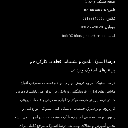
طبقه همکف واحد 3
تلفن: 02188348376
فکس: 02188340956
موبایل: 09125528128
ایمیل: info{@}dorsaprinter{.}com
درسا استوک تامین و پشتیبانی قطعات کارکرده و
پرینترهای استوک وارداتی
درسا استوک؛ مرجع فروش لوازم، مواد و قطعات مصرفی انواع
ماشین های اداری، فروشگاهی و بانکی در ایران می باشد. کالاهایی
که در درسا پرینتر عرضه میکنیم: لوازم مصرفی و قطعات پرینتر،
کارتریج، تونر شارژ، چیپست، دستگاه کپی استوک، انواع لیبل و
ریبون، پرینتر سوزنی استوک، تانک جوهر، جوهر، درام و… می باشد.
بخش آموزش و مقالات وبسایت درسا استوک، مرجع کاملی برای