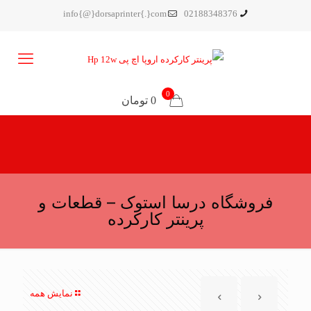
info{@}dorsaprinter{.}com
02188348376
0
0 تومان
فروشگاه درسا استوک – قطعات و
پرینتر کارکرده
نمایش همه