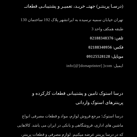
(درسـا پرینتـر) جهتــ خریـد، تعمیـر و پشتیبانـی قطعاتــ
تهران خیابان سمیه نرسیده به ایرانشهر پلاک 192 ساختمان 130
طبقه همکف واحد 3
تلفن: 02188348376
فکس: 02188340956
موبایل: 09125528128
ایمیل: info{@}dorsaprinter{.}com
درسا استوک تامین و پشتیبانی قطعات کارکرده و
پرینترهای استوک وارداتی
درسا استوک؛ مرجع فروش لوازم، مواد و قطعات مصرفی انواع
ماشین های اداری، فروشگاهی و بانکی در ایران می باشد. کالاهایی
که در درسا پرینتر عرضه میکنیم: لوازم مصرفی و قطعات پرینتر،