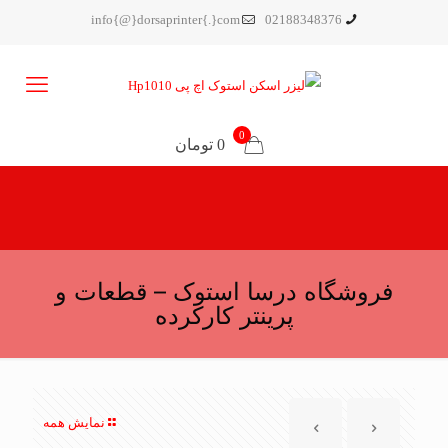
info{@}dorsaprinter{.}com
02188348376
0
0 تومان
فروشگاه درسا استوک – قطعات و
پرینتر کارکرده
نمایش همه