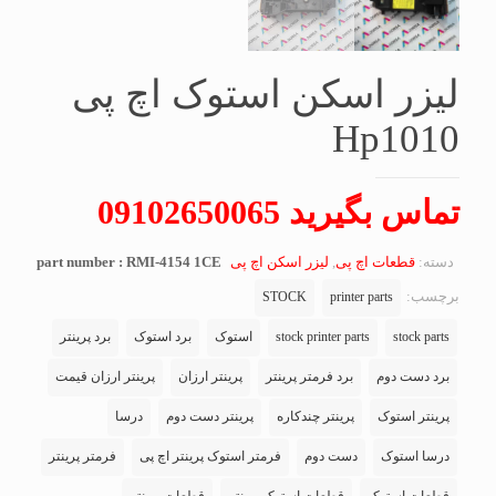
لیزر اسکن استوک اچ پی
Hp1010
تماس بگیرید 09102650065
دسته:
قطعات اچ پی
,
لیزر اسکن اچ پی
part number : RMI-4154 1CE
برچسب:
STOCK
printer parts
stock parts
stock printer parts
استوک
برد استوک
برد پرینتر
برد دست دوم
برد فرمتر پرینتر
پرینتر ارزان
پرینتر ارزان قیمت
پرینتر استوک
پرینتر چندکاره
پرینتر دست دوم
درسا
درسا استوک
دست دوم
فرمتر استوک پرینتر اچ پی
فرمتر پرینتر