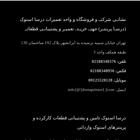
نشانـی شرکتــ و فروشگاه و واحد تعمیرات درسا استوک
(درسـا پرینتـر) جهتــ خریـد، تعمیـر و پشتیبانـی قطعاتــ
تهران خیابان سمیه نرسیده به ایرانشهر پلاک 192 ساختمان 130
طبقه همکف واحد 3
تلفن: 02188348376
فکس: 02188340956
موبایل: 09125528128
ایمیل: info{@}dorsaprinter{.}com
درسا استوک تامین و پشتیبانی قطعات کارکرده و
پرینترهای استوک وارداتی