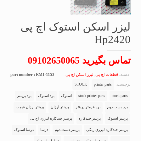
لیزر اسکن استوک اچ پی
Hp2420
تماس بگیرید 09102650065
دسته:
قطعات اچ پی
,
لیزر اسکن اچ پی
part number : RM1-1153
برچسب:
STOCK
printer parts
stock parts
stock printer parts
استوک
برد استوک
برد پرینتر
برد دست دوم
برد فرمتر پرینتر
پرینتر ارزان
پرینتر ارزان قیمت
پرینتر استوک
پرینتر چندکاره
پرینتر چندکاره لیزری اچ پی
پرینتر چندکاره لیزری رنگی
پرینتر دست دوم
درسا
درسا استوک