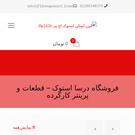
info{@}dorsaprinter{.}com
02188348376
0
0 تومان
فروشگاه درسا استوک – قطعات و
پرینتر کارکرده
نمایش همه