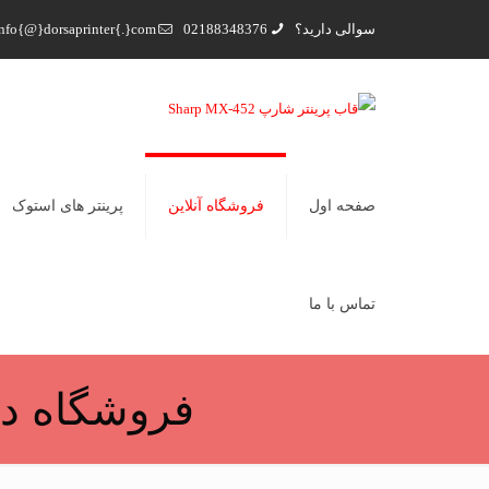
سوالی دارید؟
02188348376
nfo{@}dorsaprinter{.}com
صفحه اول
فروشگاه آنلاین
پرینتر های استوک
تماس با ما
فروشگاه در