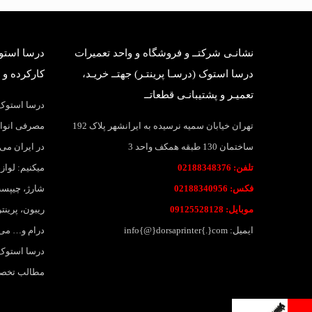
نشانـی شرکتــ و فروشگاه و واحد تعمیرات
درسا استوک
درسا استوک (درسـا پرینتـر) جهتــ خریـد،
کارکرده و 
تعمیـر و پشتیبانـی قطعاتــ
درسا استوک؛
تهران خیابان سمیه نرسیده به ایرانشهر پلاک 192
مصرفی انواع
ساختمان 130 طبقه همکف واحد 3
در ایران می 
تلفن: 02188348376
میکنیم: لواز
فکس: 02188340956
شارژ، چیپست
موبایل: 09125528128
ریبون، پرین
ایمیل: info{@}dorsaprinter{.}com
درام و… می
درسا استوک،
مطالب تخصصی