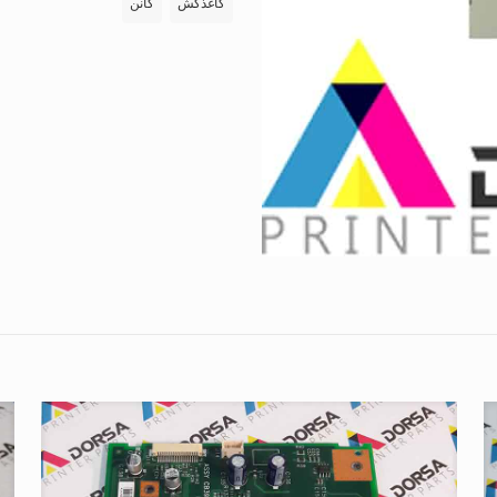
کاغذکش
کانن