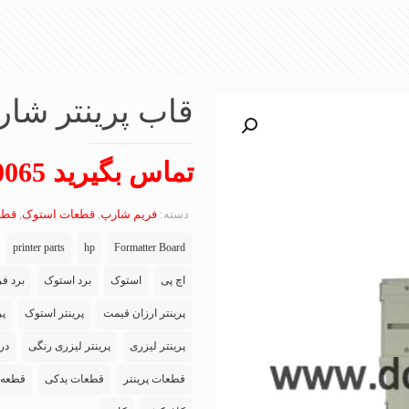
قاب پرینتر شارپ p MX-452
تماس بگیرید 09102650065
دسته:
فریم شارپ
,
قطعات استوک
,
قطع
printer parts
hp
Formatter Board
اچ پی
استوک
برد استوک
برد فر
پرینتر ارزان قیمت
پرینتر استوک
پر
پرینتر لیزری
پرینتر لیزری رنگی
در
قطعات پرینتر
قطعات یدکی
قطعه 