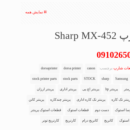
نمایش همه
Shar
ات شارپ
برچسب:
dorsaprinter
dorsa printer
canon
stock printer parts
stock parts
STOCK
sharp
Samsung
متر
پرینتر hp
پرینتر اچ پی
پرینتر اداری
پرینتر ارزان
ینتر تک کاره
پرینتر تک کاره اداری
پرینتر چندکاره
پرینتر کانن
سا استوک
دست دوم
قطعات استوک
قطعات استوک پرینتر
استوک
کاتریج
کاتریج درام
کارتریج
کارتریج تونر