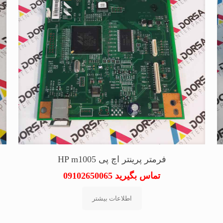
فرمتر پرینتر اچ پی HP m1005
تماس بگیرید 09102650065
اطلاعات بیشتر