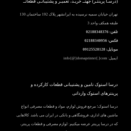
(درسـا پرینتـر) جهتــ خریـد، تعمیـر و پشتیبانـی قطعاتــ
تهران خیابان سمیه نرسیده به ایرانشهر پلاک 192 ساختمان 130
طبقه همکف واحد 3
تلفن: 02188348376
فکس: 02188340956
موبایل: 09125528128
ایمیل: info{@}dorsaprinter{.}com
درسا استوک تامین و پشتیبانی قطعات کارکرده و
پرینترهای استوک وارداتی
درسا استوک؛ مرجع فروش لوازم، مواد و قطعات مصرفی انواع
ماشین های اداری، فروشگاهی و بانکی در ایران می باشد. کالاهایی
که در درسا پرینتر عرضه میکنیم: لوازم مصرفی و قطعات پرینتر،