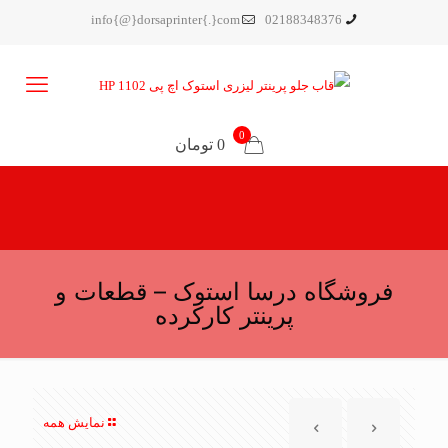
info{@}dorsaprinter{.}com
02188348376
0
0 تومان
فروشگاه درسا استوک – قطعات و
پرینتر کارکرده
نمایش همه