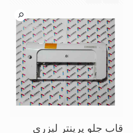
قاب جلو پرینتر لیزری