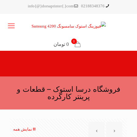
info{@}dorsaprinter{.}com
02188348376
0
0 تومان
فروشگاه درسا استوک – قطعات و
پرینتر کارکرده
نمایش همه