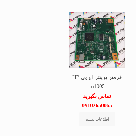
فرمتر پرینتر اچ پی HP
m1005
تماس بگیرید
09102650065
اطلاعات بیشتر