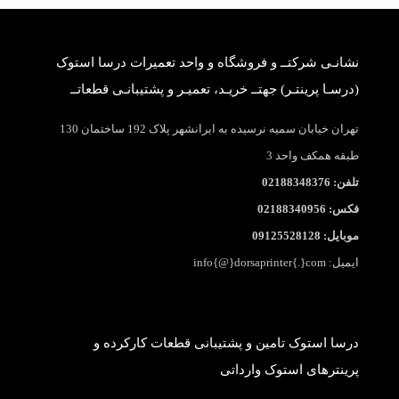
نشانـی شرکتــ و فروشگاه و واحد تعمیرات درسا استوک
(درسـا پرینتـر) جهتــ خریـد، تعمیـر و پشتیبانـی قطعاتــ
تهران خیابان سمیه نرسیده به ایرانشهر پلاک 192 ساختمان 130
طبقه همکف واحد 3
تلفن: 02188348376
فکس: 02188340956
موبایل: 09125528128
ایمیل: info{@}dorsaprinter{.}com
درسا استوک تامین و پشتیبانی قطعات کارکرده و
پرینترهای استوک وارداتی