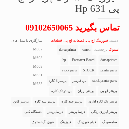
پی Hp 631
تماس بگیرید 09102650065
دسته:
فیوزینگ اچ پی
,
قطعات اچ پی
,
قطعات
سازگاری با مدل های :
M607
استوک
برچسب:
dorsa printer
canon
M608
hp
Formatter Board
dorsaprinter
M609
stock parts
STOCK
printer parts
M631
stock printer parts
برد فرمتر
پرینتر 3 کاره
M633
پرینتر اچ پی
پرینتر ارزان
پرینتر تک کاره
پرینتر تک کاره اداری
پرینتر چند کاره
پرینتر سه کاره
پرینتر کانن
پرینتر لیزری رنگی
درسا پرینتر
درساپرینتر
دستگاه کپی
سامسونگ
فیلم فیوزینگ
فیوزینگ
فیوزینگ استوک