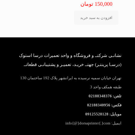
150,000
تومان
افزودن به سبد خرید
نشانـی شرکتــ و فروشگاه و واحد تعمیرات درسا استوک
(درسـا پرینتـر) جهتــ خریـد، تعمیـر و پشتیبانـی قطعاتــ
تهران خیابان سمیه نرسیده به ایرانشهر پلاک 192 ساختمان 130
طبقه همکف واحد 3
تلفن: 02188348376
فکس: 02188340956
موبایل: 09125528128
ایمیل: info{@}dorsaprinter{.}com