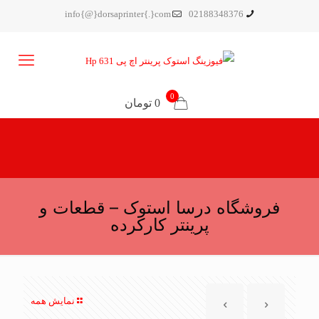
info{@}dorsaprinter{.}com
02188348376
0
0 تومان
فروشگاه درسا استوک – قطعات و
پرینتر کارکرده
نمایش همه