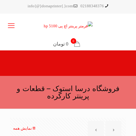
info{@}dorsaprinter{.}com
02188348376
0
0 تومان
فروشگاه درسا استوک – قطعات و
پرینتر کارکرده
نمایش همه