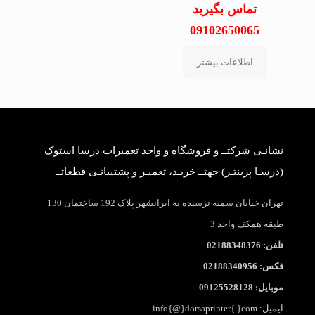
تماس بگیرید
09102650065
اطلاعات بیشتر
نشانـی شرکتــ و فروشگاه و واحد تعمیرات درسا استوک
(درسـا پرینتـر) جهتــ خریـد، تعمیـر و پشتیبانـی قطعاتــ
تهران خیابان سمیه نرسیده به ایرانشهر پلاک 192 ساختمان 130
طبقه همکف واحد 3
تلفن: 02188348376
فکس: 02188340956
موبایل: 09125528128
ایمیل: info{@}dorsaprinter{.}com