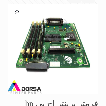
فرمتر پرینتر اچ پی hp