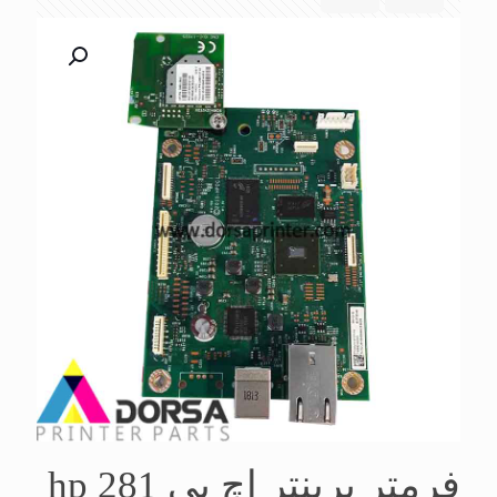
فرمتر پرینتر اچ پی hp 281