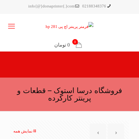
info{@}dorsaprinter{.}com
02188348376
0
0 تومان
فروشگاه درسا استوک – قطعات و
پرینتر کارکرده
نمایش همه