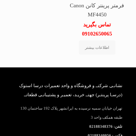
فرمتر پرینتر کانن Canon
MF4450
تماس بگیرید
09102650065
اطلاعات بیشتر
نشانـی شرکتــ و فروشگاه و واحد تعمیرات درسا استوک
(درسـا پرینتـر) جهتــ خریـد، تعمیـر و پشتیبانـی قطعاتــ
تهران خیابان سمیه نرسیده به ایرانشهر پلاک 192 ساختمان 130
طبقه همکف واحد 3
تلفن: 02188348376
فکس: 02188340956