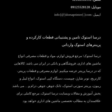
موبایل: 09125528128
ایمیل: info{@}dorsaprinter{.}com
درسا استوک تامین و پشتیبانی قطعات کارکرده و
پرینترهای استوک وارداتی
درسا استوک؛ مرجع فروش لوازم، مواد و قطعات مصرفی انواع
ماشین های اداری، فروشگاهی و بانکی در ایران می باشد. کالاهایی
که در درسا پرینتر عرضه میکنیم: لوازم مصرفی و قطعات پرینتر،
کارتریج، تونر شارژ، چیپست، دستگاه کپی استوک، انواع لیبل و
ریبون، پرینتر سوزنی استوک، تانک جوهر، جوهر، درام و… می باشد.
بخش آموزش و مقالات وبسایت درسا استوک، مرجع کاملی برای
علاقمندان به مطالب تخصصی ماشین های اداری خواهد بود.