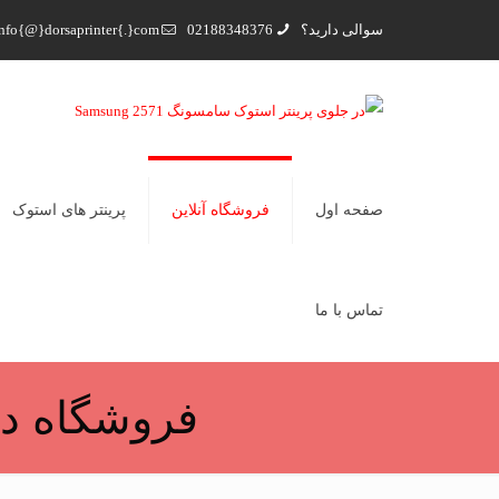
سوالی دارید؟
02188348376
nfo{@}dorsaprinter{.}com
صفحه اول
فروشگاه آنلاین
پرینتر های استوک
تماس با ما
فروشگاه در