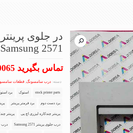
در جلوی پرینت
Samsung 2571
تماس بگیرید 09102650065
دسته:
درب سامسونگ
,
قطعات سامسو
stock printer parts
استوک
برد استو
برد دست دوم
برد فرمتر پرینتر
پرین
پرینتر چندکاره لیزری اچ پی
پرینتر چند
درب جلوی پرینتر Samsung 2571
درب جلو