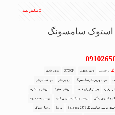
نمایش همه
ر استوک سامسونگ
نگ
برچسب:
stock parts
STOCK
printer parts
ک
برد پاور پرینتر سامسونگ
برد پرینتر
برد خط پرینتر
تر ارزان
پرینتر ارزان قیمت
پرینتر استوک
پرینتر چندکاره
کاره لیزری رنگی
پرینتر چندکاره لیزری کانن
پرینتر دست دوم
ی پرینتر سامسونگ Samsung 2571
درسا
درسا استوک