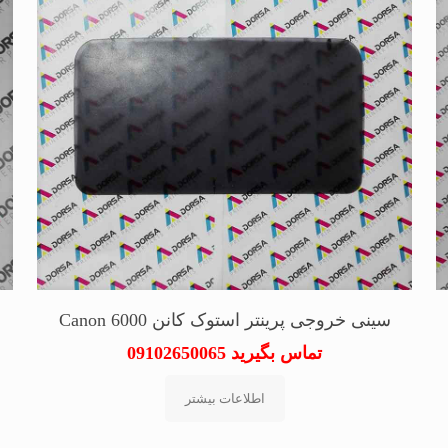
سینی خروجی پرینتر استوک کانن Canon 6000
تماس بگیرید 09102650065
اطلاعات بیشتر