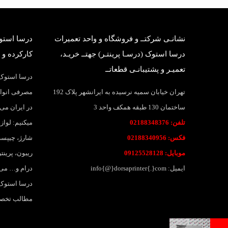
نشانـی شرکتــ و فروشگاه و واحد تعمیرات
درسا استوک
درسا استوک (درسـا پرینتـر) جهتــ خریـد،
کارکرده و 
تعمیـر و پشتیبانـی قطعاتــ
درسا استوک؛
تهران خیابان سمیه نرسیده به ایرانشهر پلاک 192
مصرفی انواع
ساختمان 130 طبقه همکف واحد 3
در ایران می 
تلفن: 02188348376
میکنیم: لواز
فکس: 02188340956
شارژ، چیپست
موبایل: 09125528128
ریبون، پرین
ایمیل: info{@}dorsaprinter{.}com
درام و… می
درسا استوک،
مطالب تخصصی