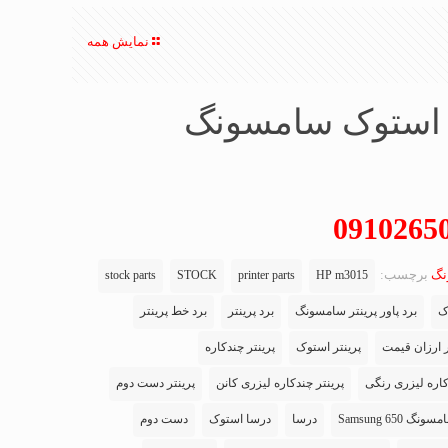
نمایش همه
ر استوک سامسونگ
نگ
برچسب:
stock parts
STOCK
printer parts
HP m3015
ک
برد پاور پرینتر سامسونگ
برد پرینتر
برد خط پرینتر
ر ارزان قیمت
پرینتر استوک
پرینتر چندکاره
کاره لیزری رنگی
پرینتر چندکاره لیزری کانن
پرینتر دست دوم
Samsung 650
درسا
درسا استوک
دست دوم