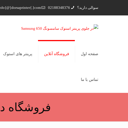
سوالی دارید؟
02188348376
nfo{@}dorsaprinter{.}com
صفحه اول
فروشگاه آنلاین
پرینتر های استوک
تماس با ما
فروشگاه در