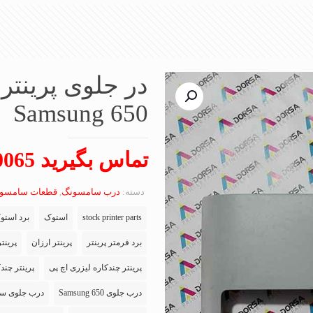
در جلوی پرینت
Samsung 650
تماس بگیرید 09102650065
دسته:
درب سامسونگ
,
قطعات سامسو
stock printer parts
استوک
برد استو
برد فرمتر پرینتر
پرینتر ارزان
پرینت
پرینتر چندکاره لیزری اچ پی
پرینتر چند
درب جلوی Samsung 650
درب جلوی سامسونگ 