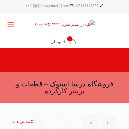
info{@}dorsaprinter{.}com
02188348376
0
0 تومان
فروشگاه درسا استوک – قطعات و
پرینتر کارکرده
نمایش همه