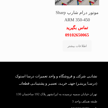
موتور درام شارپ Sharp
ARM 350-450
تماس بگیرید
09102650065
اطلاعات بیشتر
نشانـی شرکتــ و فروشگاه و واحد تعمیرات درسا استوک
(درسـا پرینتـر) جهتــ خریـد، تعمیـر و پشتیبانـی قطعاتــ
تهران خیابان سمیه نرسیده به ایرانشهر پلاک 192 ساختمان 130
طبقه همکف واحد 3