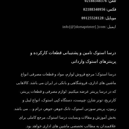
تلفن: 02188348376
فکس: 02188340956
موبایل: 09125528128
ایمیل: info{@}dorsaprinter{.}com
درسا استوک تامین و پشتیبانی قطعات کارکرده و
پرینترهای استوک وارداتی
درسا استوک؛ مرجع فروش لوازم، مواد و قطعات مصرفی انواع
ماشین های اداری، فروشگاهی و بانکی در ایران می باشد. کالاهایی
که در درسا پرینتر عرضه میکنیم: لوازم مصرفی و قطعات پرینتر،
کارتریج، تونر شارژ، چیپست، دستگاه کپی استوک، انواع لیبل و
ریبون، پرینتر سوزنی استوک، تانک جوهر، جوهر، درام و… می باشد.
بخش آموزش و مقالات وبسایت درسا استوک، مرجع کاملی برای
علاقمندان به مطالب تخصصی ماشین های اداری خواهد بود.