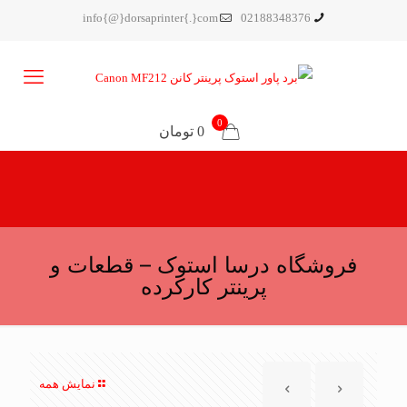
info{@}dorsaprinter{.}com
02188348376
0
0 تومان
فروشگاه درسا استوک – قطعات و
پرینتر کارکرده
نمایش همه