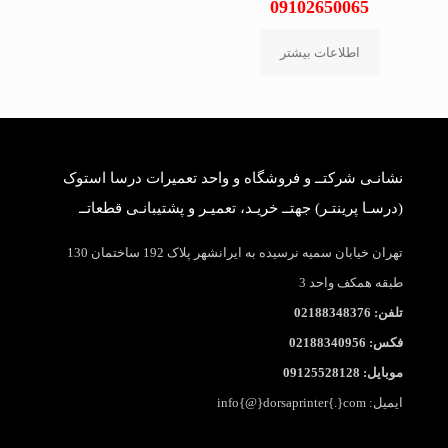
09102650065
اطلاعات بیشتر
نشانـی شرکتــ و فروشگاه و واحد تعمیرات درسا استوک
(درسـا پرینتـر) جهتــ خریـد، تعمیـر و پشتیبانـی قطعاتــ
تهران خیابان سمیه نرسیده به ایرانشهر پلاک 192 ساختمان 130
طبقه همکف واحد 3
تلفن: 02188348376
فکس: 02188340956
موبایل: 09125528128
ایمیل: info{@}dorsaprinter{.}com