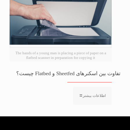
The hands of a young man is placing a piece of paper on a
flatbed scanner in preparation for copying it
تفاوت بین اسکنرهای Sheetfed و Flatbed چیست؟
اطلاعات بیشتر