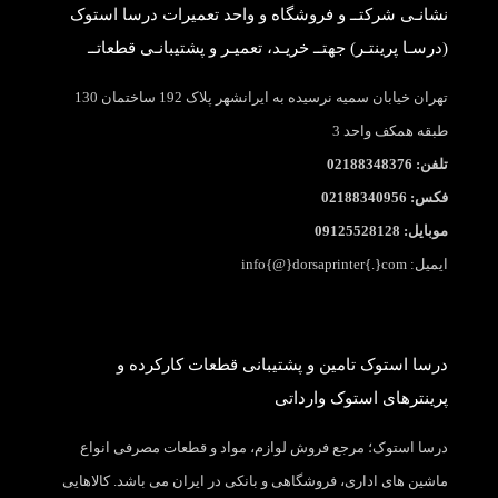
نشانـی شرکتــ و فروشگاه و واحد تعمیرات درسا استوک
(درسـا پرینتـر) جهتــ خریـد، تعمیـر و پشتیبانـی قطعاتــ
تهران خیابان سمیه نرسیده به ایرانشهر پلاک 192 ساختمان 130
طبقه همکف واحد 3
تلفن: 02188348376
فکس: 02188340956
موبایل: 09125528128
ایمیل: info{@}dorsaprinter{.}com
درسا استوک تامین و پشتیبانی قطعات کارکرده و
پرینترهای استوک وارداتی
درسا استوک؛ مرجع فروش لوازم، مواد و قطعات مصرفی انواع
ماشین های اداری، فروشگاهی و بانکی در ایران می باشد. کالاهایی