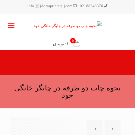
info{@}dorsaprinter{.}com
02188348376
0
0 تومان
نحوه چاپ دو طرفه در چاپگر خانگی
خود