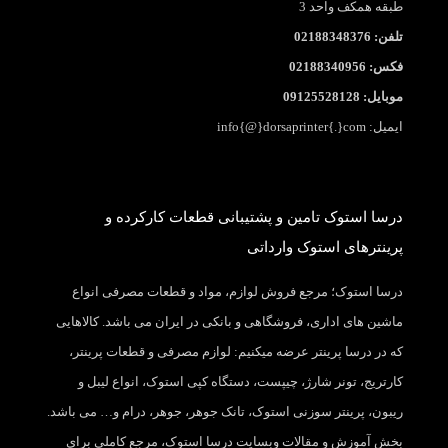
طبقه همکف واحد 3
تلفن: 02188348376
فکس: 02188340956
موبایل: 09125528128
ایمیل: info{@}dorsaprinter{.}com
درسا استوک تامین و پشتیبانی قطعات کارکرده و
پرینترهای استوک وارداتی
درسا استوک؛ مرجع فروش لوازم، مواد و قطعات مصرفی انواع
ماشین های اداری، فروشگاهی و بانکی در ایران می باشد. کالاهایی
که در درسا پرینتر عرضه میکنیم: لوازم مصرفی و قطعات پرینتر،
کارتریج، تونر شارژ، چیپست، دستگاه کپی استوک، انواع لیبل و
ریبون، پرینتر سوزنی استوک، تانک جوهر، جوهر، درام و… می باشد.
بخش آموزش و مقالات وبسایت درسا استوک، مرجع کاملی برای