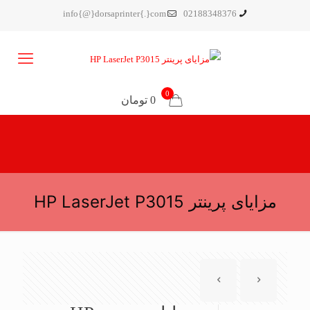
info{@}dorsaprinter{.}com
02188348376
0
0 تومان
مزایای پرینتر HP LaserJet P3015