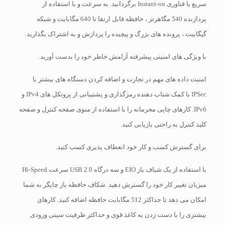
سریع با فناوری Instant-on برگردانید. به سرعت و با استفاده از
پردازنده 540 مگاهرتز ، حافظه قابل ارتقا تا 640 مگابایت و شبکه
گیگابیت ، پرونده های بزرگ و پیچیده را پردازش و به اشتراک بگذارید.
با ویژگی های امنیتی پیشرفته آرامش خاطر خود را بدست آورید.
امنیت داده های مهم در تجارت و اضافه کردن دستگاه های بیشتر با
IPSec با کمک شتاب دهنده رمزگذاری و پشتیبانی از پروتکل های IPv4 و
IPv6. کارهای چاپی محرمانه را با استفاده از منوی صفحه کنترل و صفحه
کلید کنترل به راحتی بازیابی کنید.
برای گسترش کسب و کار خود انعطاف پذیری کسب کنید.
با استفاده از یک شیاف باز EIO و سه درگاه USB 2.0 سرعت Hi-Speed ​​
میزبان تغییر کار خود را گسترش دهید. شکاف حافظه باز چاپگر به شما
امکان می دهد تا حداکثر 512 مگابایت حافظه اضافه کنید. کارهای
بیشتری را با دست زدن به کاغذ قوی و حداکثر ظرفیت سینی ورودی