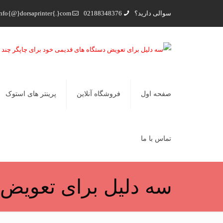
سوالی دارید؟
02188348376
nfo{@}dorsaprinter{.}com
صفحه اول
فروشگاه آنلاین
پرینتر های استوک
تماس با ما
سه دلیل برای تعویض 