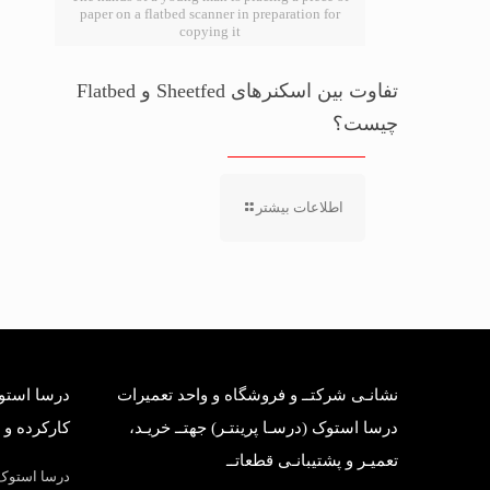
paper on a flatbed scanner in preparation for
copying it
تفاوت بین اسکنرهای Sheetfed و Flatbed
چیست؟
اطلاعات بیشتر
نشانـی شرکتــ و فروشگاه و واحد تعمیرات
درسا استوک
درسا استوک (درسـا پرینتـر) جهتــ خریـد،
کارکرده و 
تعمیـر و پشتیبانـی قطعاتــ
درسا استوک؛