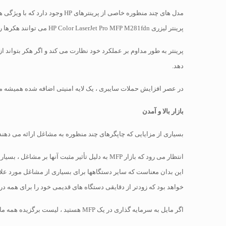
مدل های چند منظوره خاصی از پ
پرینتر لیزری HP Color LaserJet Pro MFP M281fdn می توانند هکرها را شناسایی و مسدود کنند.
دهد.
در عصر افزایش حملات سایبری ، یک لایه امنیتی اضافه شده همیشه مورد استقبال قرار می گیرد ، بناب
بازار بالا و آمدن
بسیاری از مزایایی که چاپگرهای چند منظوره به مشاغل ارائه می دهند ب
انتظار می رود که بازار MFP به دلیل تأثیر مثبت آنها بر مشاغل ، بسیار رشد کند.
خواهد بود که زودتر از دقایقی دستگاه های قدیمی خود را برای همه در
اگر مایل به سرمایه گذاری در یک MFP هستید ، لیست برگزیده همه ما را در یک چاپگر مرور کنید. اگر مطمئن نیستید که بهترین چاپگر برای تجارت شما باشد ، در صورت تمایل با ما در تماس باشید.