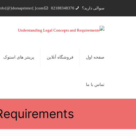
سوالی دارید؟
02188348376
nfo{@}dorsaprinter{.}com
صفحه اول
فروشگاه آنلاین
پرینتر های استوک
تماس با ما
Requirements