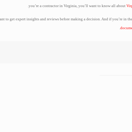
you’re a contractor in Virginia, you’ll want to know all about
Vir
tant to get expert insights and reviews before making a decision. And if you’re in t
documen