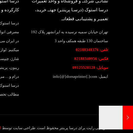
نشانـی شرکتــ و فروشگاه و واحد تعمیرات
درسا استوک
درسا استوک (درسـا پرینتـر) جهتــ خریـد،
کارکرده و 
تعمیـر و پشتیبانـی قطعاتــ
درسا استوک؛
تهران خیابان سمیه نرسیده به ایرانشهر پلاک 192
مصرفی انواع
ساختمان 130 طبقه همکف واحد 3
در ایران می 
تلفن: 02188348376
میکنیم: لواز
فکس: 02188340956
شارژ، چیپست
موبایل: 09125528128
ریبون، پرین
ایمیل: info{@}dorsaprinter{.}com
درام و… می
درسا استوک،
مطالب تخصصی
حق کپی رایت برای درسا پرینتر محفوظ است. طراحی سایت توسط
ا