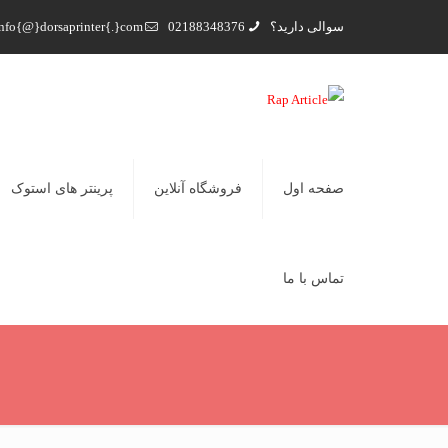
سوالی دارید؟
02188348376
nfo{@}dorsaprinter{.}com
صفحه اول
فروشگاه آنلاین
پرینتر های استوک
تماس با ما