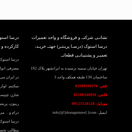
نشانـی شرکتــ و فروشگاه و واحد تعمیرات
درسا استوک
درسا استوک (درسـا پرینتـر) جهتــ خریـد،
کارکرده و 
تعمیـر و پشتیبانـی قطعاتــ
درسا استوک؛
تهران خیابان سمیه نرسیده به ایرانشهر پلاک 192
مصرفی انواع
ساختمان 130 طبقه همکف واحد 3
در ایران می 
تلفن: 02188348376
میکنیم: لواز
فکس: 02188340956
شارژ، چیپست
موبایل: 09125528128
ریبون، پرین
ایمیل: info{@}dorsaprinter{.}com
درام و… می
درسا استوک،
مطالب تخصصی