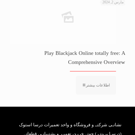
مارس 2, 2024
Play Blackjack Online totally free: A
Comprehensive Overview
اطلاعات بیشتر
نشانـی شرکتــ و فروشگاه و واحد تعمیرات درسا استوک
(درسـا پرینتـر) جهتــ خریـد، تعمیـر و پشتیبانـی قطعاتــ