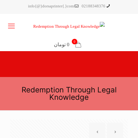
info{@}dorsaprinter{.}com
02188348376
0
0 تومان
Redemption Through Legal
Knowledge