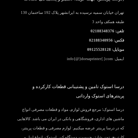
تهران خیابان سمیه نرسیده به ایرانشهر پلاک 192 ساختمان 130
طبقه همکف واحد 3
تلفن: 02188348376
فکس: 02188340956
موبایل: 09125528128
ایمیل: info{@}dorsaprinter{.}com
درسا استوک تامین و پشتیبانی قطعات کارکرده و
پرینترهای استوک وارداتی
درسا استوک؛ مرجع فروش لوازم، مواد و قطعات مصرفی انواع
ماشین های اداری، فروشگاهی و بانکی در ایران می باشد. کالاهایی
که در درسا پرینتر عرضه میکنیم: لوازم مصرفی و قطعات پرینتر،
کارتریج، تونر شارژ، چیپست، دستگاه کپی استوک، انواع لیبل و