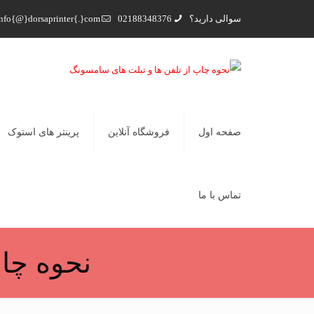
سوالی دارید؟
02188348376
nfo{@}dorsaprinter{.}com
صفحه اول
فروشگاه آنلاین
پرینتر های استوک
تماس با ما
نحوه چا