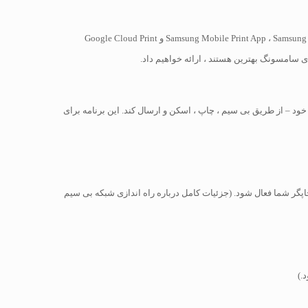
اگر تلفن همراه یا رایانه لوحی سامسونگ دارید ، چند روش مختلف وجود دارد که می توانید برای اتصال به یک چاپگر مانند Samsung Mobile Print App ، Samsung NFC Tap and Print ، Mopria Print و Google Cloud Print
ی سامسونگ بهترین هستند ، ارائه خواهیم داد.
ود – از طریق بی سیم ، چاپ ، اسکن و ارسال کند. این برنامه برای
W را در دستگاه Android خود فعال کنید. اگر قبلاً چاپ شبکه بی سیم را تنظیم نکرده اید ، Wi-Fi Direct نیز باید روی چاپگر شما فعال شود. (جزئیات کامل درباره راه اندازی شبکه بی سیم