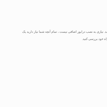
امسونگ شما دارای قابلیت NFC (ارتباط نزدیک فیلد) است ، چاپ می تواند به آسانی با نگه داشتن دستگاه همراه خود بر روی برچسب NFC باشد. نیازی به نصب درایور اضافی نیست ، تمام آنچه شما نیاز دارید یک