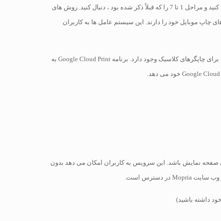
چاپ از رایانه لوحی به آسانی قابل چاپ است از دستگاه تلفن همراه خود. اگر چاپگر سامسونگ دارید ، کافیست برنامه Samsung Mobile Mobile را بارگیری کنید و مراحل 1 تا 7 را که قبلاً ذکر شده بود ، دنبال کنید. روش های
Goog وجود دارد ، بیشتر تولید کنندگان چاپگر نیز برنامه های چاپ موبایل خود را دارند. این سیستم عامل ها به کاربران
Google Cloud Print – بیشتر چاپگرهای فعلی بدون نیاز به ثبت نام با لپ تاپ یا رایانه شخصی ، Google Cloud Ready خواهند بود ، اما یک فرایند تنظیم ساده برای چاپگرهای کلاسیک وجود دارد. برنامه Google Cloud Print به
ضربه زدن روی صفحه نمایش باشد. این سرویس به کاربران امکان می دهد بدون