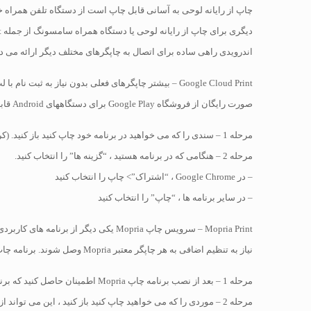
اندرویدی راهی ساده برای اتصال به چاپگرهای مختلف دیگر ارائه می ده
صورت رایگان از فروشگاه Google Play برای دستگاههای Android قابل بارگیری است و پس از نصب ، به شما امکان چاپ هر سندی را در چاپگر متصل Google Cloud Print خود می دهد.
مرحله 1 – سندی را که می خواهید در برنامه خود چاپ کنید باز کنید. (کروم ، ایمیل ، عکس و غیره)
مرحله 2 – هنگامی که در برنامه هستید ، “گزینه ها” را انتخاب کنید.
– در Google Chrome ، “اشتراک”> چاپ را انتخاب کنید
– در سایر برنامه ها ، “چاپ” را انتخاب کنید
Mopria Print – سرویس چاپ Mopria یک
نیاز به تنظیم اضافی به هر چاپگر معتبر Mopria وصل شوند. برنامه چاپ Mopria برای دانلود به صورت رایگان از فروشگاه Google Play یا به طور مستقیم از وب سایت Mopria در دسترس است.
مرحله 1 – بعد از نصب برنامه چاپ Mopria اطمینان حاصل کنید که برنامه روی دستگاه شما فعال شده است. (این کار را می توانید در تنظیمات دستگاه های خود داشته باشید)
مرحله 2 – موردی را که می خواهید چاپ کنید باز کنید ، این می تواند از اسناد ، PDF ها ، عکس ها ، ایمیل یا صفحات وب باشد.