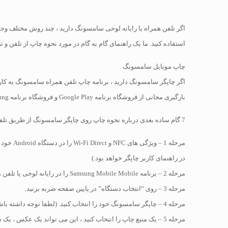
استفاده کنید. ما یک راهنمای گام به گام در مورد نحوه چاپ از تلفن و
چاپ موبایل سامسونگ
اگر چاپگر سامسونگ دارید ، برنامه چاپ تلفن همراه سامسونگ به کارب
بارگیری مجانی از فروشگاه برنامه Google Play و فروشگاه برنامه Galaxy Galaxy Samsung در دسترس است.
7 گام ساده بعدی درباره نحوه چاپ روی چاپگر سامسونگ از طریق تلفن یا رایانه لوحی سامسونگ را دنبال کنید.
در راهنمای کاربر چاپگر خواهد بود.)
مرحله 2 – برنامه Samsung Mobile Mobile را در رایانه لوحی یا تلفن هوشمند خود باز کنید.
مرحله 3 – روی “انتخاب دستگاه” در پایین صفحه ضربه بزنید.
مرحله 4 – چاپگر سامسونگ خود را انتخاب کنید. (لطفا توجه داشته باشید – چاپگر شما باید به همان شبکه Wi-Fi به عنوان دستگاه تلفن همراه شما وصل شود.)
مرحله 5 – یک منبع چاپ را انتخاب کنید ، این می تواند یک عکس ، یک سند ، یک صفحه وب یا یک پست الکترونیکی باشد.