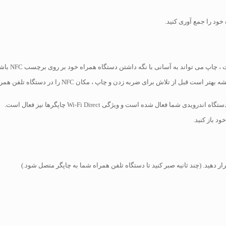
اگر چاپگر س