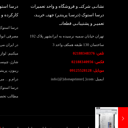
نشانـی شرکتــ و فروشگاه و واحد تعمیرات
درسا استوک
درسا استوک (درسـا پرینتـر) جهتــ خریـد،
کارکرده و 
تعمیـر و پشتیبانـی قطعاتــ
درسا استوک؛
تهران خیابان سمیه نرسیده به ایرانشهر پلاک 192
مصرفی انواع
ساختمان 130 طبقه همکف واحد 3
در ایران می 
تلفن: 02188348376
میکنیم: لواز
فکس: 02188340956
شارژ، چیپست
موبایل: 09125528128
ریبون، پرین
ایمیل: info{@}dorsaprinter{.}com
درام و… می
درسا استوک،
مطالب تخصصی