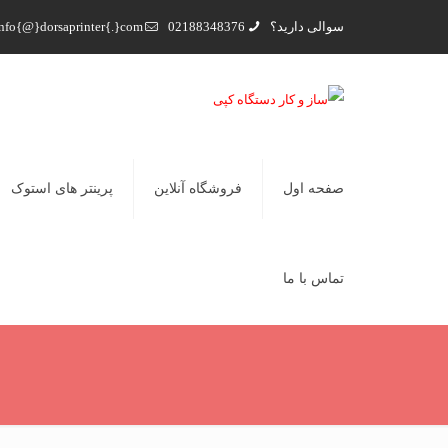
سوالی دارید؟
02188348376
nfo{@}dorsaprinter{.}com
صفحه اول
فروشگاه آنلاین
پرینتر های استوک
تماس با ما