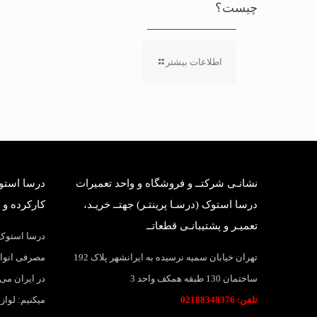
چیست؟
اطلاعات بیشتر
نشانـی شرکتــ و فروشگاه و واحد تعمیرات
درسا استوک
درسا استوک (درسـا پرینتـر) جهتــ خریـد،
کارکرده و 
تعمیـر و پشتیبانـی قطعاتــ
درسا استوک؛
تهران خیابان سمیه نرسیده به ایرانشهر پلاک 192
مصرفی انواع
ساختمان 130 طبقه همکف واحد 3
در ایران می 
تلفن: 02188348376
میکنیم: لواز