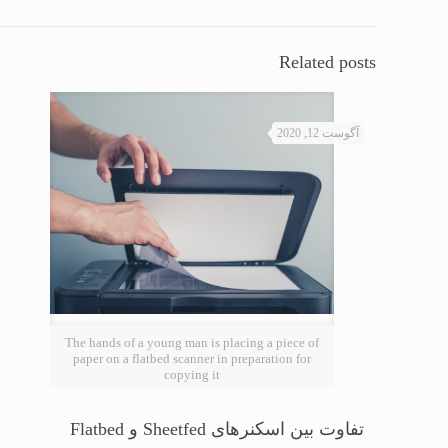
Related posts
آگوست 12, 2020
The hands of a young man is placing a piece of
paper on a flatbed scanner in preparation for
copying it
تفاوت بین اسکنرهای Sheetfed و Flatbed