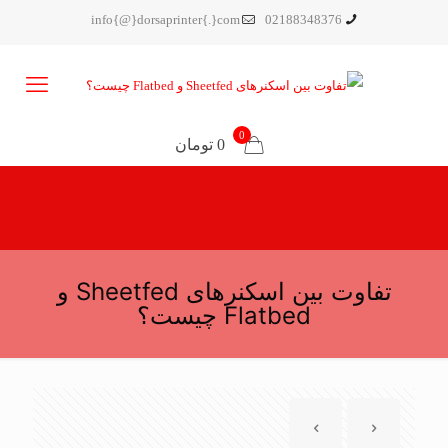
info{@}dorsaprinter{.}com
02188348376
0
0 تومان
تفاوت بین اسکنرهای Sheetfed و
Flatbed چیست؟