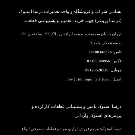
نشانـی شرکتــ و فروشگاه و واحد تعمیرات درسا استوک
(درسـا پرینتـر) جهتــ خریـد، تعمیـر و پشتیبانـی قطعاتــ
تهران خیابان سمیه نرسیده به ایرانشهر پلاک 192 ساختمان 130
طبقه همکف واحد 3
تلفن: 02188348376
فکس: 02188340956
موبایل: 09125528128
ایمیل: info{@}dorsaprinter{.}com
درسا استوک تامین و پشتیبانی قطعات کارکرده و
پرینترهای استوک وارداتی
درسا استوک؛ مرجع فروش لوازم، مواد و قطعات مصرفی انواع