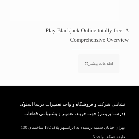
Play Blackjack Online totally free: A
Comprehensive Overview
اطلاعات بیشتر
نشانـی شرکتــ و فروشگاه و واحد تعمیرات درسا استوک
(درسـا پرینتـر) جهتــ خریـد، تعمیـر و پشتیبانـی قطعاتــ
تهران خیابان سمیه نرسیده به ایرانشهر پلاک 192 ساختمان 130
طبقه همکف واحد 3