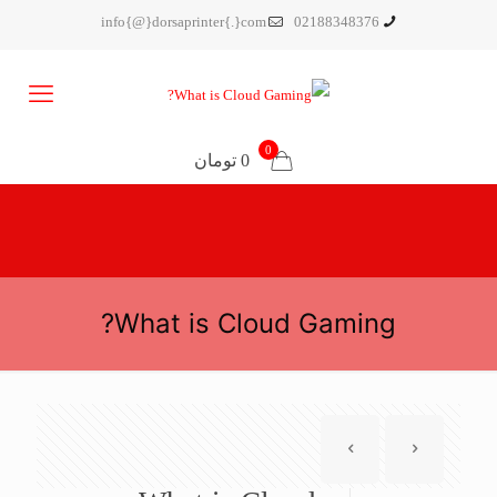
info{@}dorsaprinter{.}com
02188348376
0
0 تومان
What is Cloud Gaming?