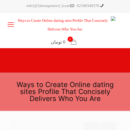
info{@}dorsaprinter{.}com
02188348376
0
0 تومان
Ways to Create Online dating
sites Profile That Concisely
Delivers Who You Are