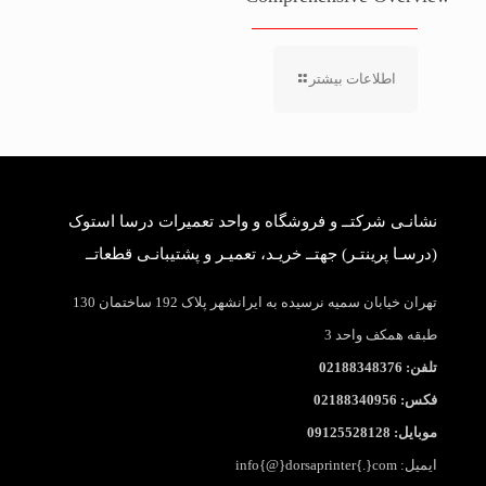
اطلاعات بیشتر
نشانـی شرکتــ و فروشگاه و واحد تعمیرات درسا استوک
(درسـا پرینتـر) جهتــ خریـد، تعمیـر و پشتیبانـی قطعاتــ
تهران خیابان سمیه نرسیده به ایرانشهر پلاک 192 ساختمان 130
طبقه همکف واحد 3
تلفن: 02188348376
فکس: 02188340956
موبایل: 09125528128
ایمیل: info{@}dorsaprinter{.}com