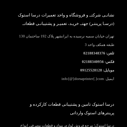
نشانـی شرکتــ و فروشگاه و واحد تعمیرات درسا استوک
(درسـا پرینتـر) جهتــ خریـد، تعمیـر و پشتیبانـی قطعاتــ
تهران خیابان سمیه نرسیده به ایرانشهر پلاک 192 ساختمان 130
طبقه همکف واحد 3
تلفن: 02188348376
فکس: 02188340956
موبایل: 09125528128
ایمیل: info{@}dorsaprinter{.}com
درسا استوک تامین و پشتیبانی قطعات کارکرده و
پرینترهای استوک وارداتی
درسا استوک؛ مرجع فروش لوازم، مواد و قطعات مصرفی انواع