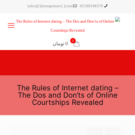
info{@}dorsaprinter{.}com
02188348376
0
0 تومان
The Rules of Internet dating –
The Dos and Don’ts of Online
Courtships Revealed