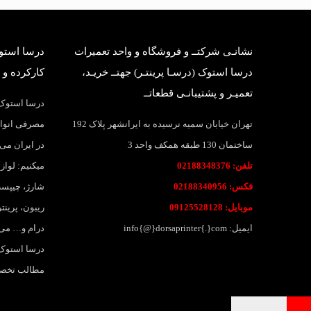
نشانـی شرکتــ و فروشگاه و واحد تعمیرات
درسا استوک
درسا استوک (درسـا پرینتـر) جهتــ خریـد،
کارکرده و 
تعمیـر و پشتیبانـی قطعاتــ
درسا استوک؛
تهران خیابان سمیه نرسیده به ایرانشهر پلاک 192
مصرفی انواع
ساختمان 130 طبقه همکف واحد 3
در ایران می 
تلفن: 02188348376
میکنیم: لواز
فکس: 02188340956
شارژ، چیپست
موبایل: 09125528128
ریبون، پرین
ایمیل: info{@}dorsaprinter{.}com
درام و… می
درسا استوک،
مطالب تخصصی