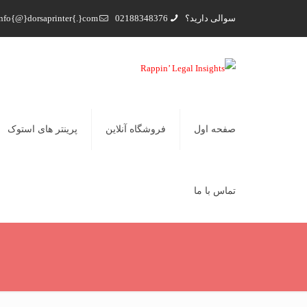
سوالی دارید؟
02188348376
nfo{@}dorsaprinter{.}com
صفحه اول
فروشگاه آنلاین
پرینتر های استوک
تماس با ما