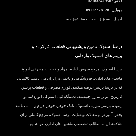
فکس: 02188340956
موبایل: 09125528128
ایمیل: info{@}dorsaprinter{.}com
درسا استوک تامین و پشتیبانی قطعات کارکرده و
پرینترهای استوک وارداتی
درسا استوک؛ مرجع فروش لوازم، مواد و قطعات مصرفی انواع
ماشین های اداری، فروشگاهی و بانکی در ایران می باشد. کالاهایی
که در درسا پرینتر عرضه میکنیم: لوازم مصرفی و قطعات پرینتر،
کارتریج، تونر شارژ، چیپست، دستگاه کپی استوک، انواع لیبل و
ریبون، پرینتر سوزنی استوک، تانک جوهر، جوهر، درام و… می باشد.
بخش آموزش و مقالات وبسایت درسا استوک، مرجع کاملی برای
علاقمندان به مطالب تخصصی ماشین های اداری خواهد بود.