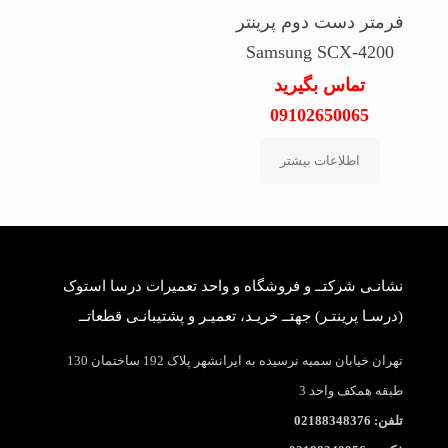
فرمتر دست دوم پرینتر
Samsung SCX-4200
تماس بگیرید
09102650065
اطلاعات بیشتر
نشانـی شرکتــ و فروشگاه و واحد تعمیرات درسا استوک
(درسـا پرینتـر) جهتــ خریـد، تعمیـر و پشتیبانـی قطعاتــ
تهران خیابان سمیه نرسیده به ایرانشهر پلاک 192 ساختمان 130
طبقه همکف واحد 3
تلفن: 02188348376