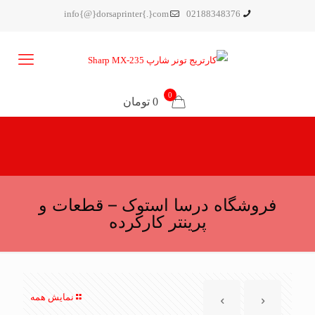
info{@}dorsaprinter{.}com
02188348376
0
0 تومان
فروشگاه درسا استوک – قطعات و
پرینتر کارکرده
نمایش همه