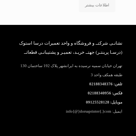
اطلاعات بیشتر
نشانـی شرکتــ و فروشگاه و واحد تعمیرات درسا استوک
(درسـا پرینتـر) جهتــ خریـد، تعمیـر و پشتیبانـی قطعاتــ
تهران خیابان سمیه نرسیده به ایرانشهر پلاک 192 ساختمان 130
طبقه همکف واحد 3
تلفن: 02188348376
فکس: 02188340956
موبایل: 09125528128
ایمیل: info{@}dorsaprinter{.}com