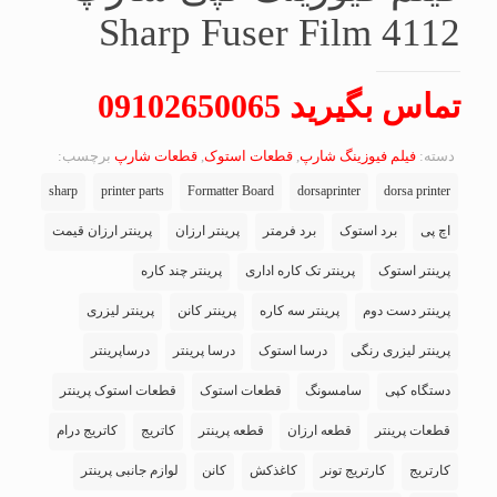
Sharp Fuser Film 4112
تماس بگیرید 09102650065
دسته:
فیلم فیوزینگ شارپ
,
قطعات استوک
,
قطعات شارپ
برچسب:
sharp
printer parts
Formatter Board
dorsaprinter
dorsa printer
اچ پی
برد استوک
برد فرمتر
پرینتر ارزان
پرینتر ارزان قیمت
پرینتر استوک
پرینتر تک کاره اداری
پرینتر چند کاره
پرینتر دست دوم
پرینتر سه کاره
پرینتر کانن
پرینتر لیزری
پرینتر لیزری رنگی
درسا استوک
درسا پرینتر
درساپرینتر
دستگاه کپی
سامسونگ
قطعات استوک
قطعات استوک پرینتر
قطعات پرینتر
قطعه ارزان
قطعه پرینتر
کاتریج
کاتریج درام
کارتریج
کارتریج تونر
کاغذکش
کانن
لوازم جانبی پرینتر