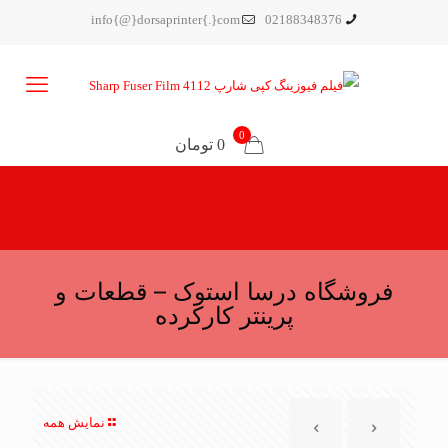
info{@}dorsaprinter{.}com
02188348376
0
0 تومان
فروشگاه درسا استوک – قطعات و
پرینتر کارکرده
نمایش همه