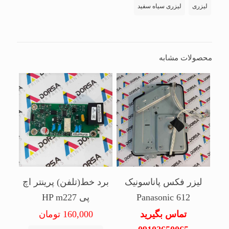
لیزری
لیزری سیاه سفید
محصولات مشابه
لیزر فکس پاناسونیک
برد خط(تلفن) پرینتر اچ
Panasonic 612
پی HP m227
تماس بگیرید
160,000
تومان