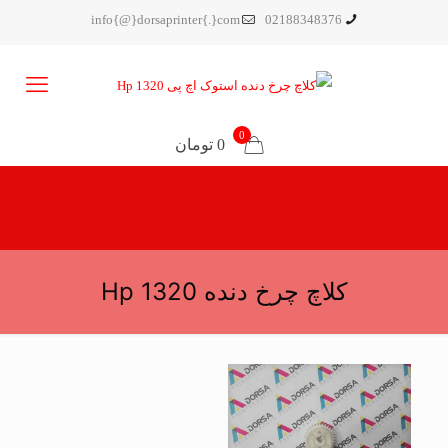
info{@}dorsaprinter{.}com
02188348376
0
0 تومان
کلاچ چرخ دنده Hp 1320