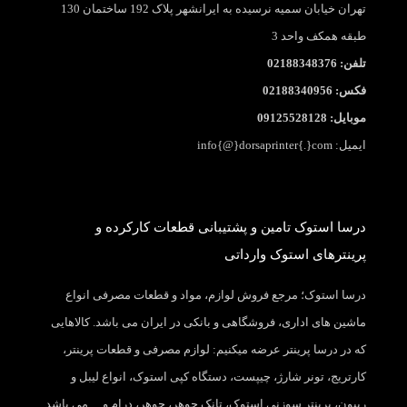
تهران خیابان سمیه نرسیده به ایرانشهر پلاک 192 ساختمان 130
طبقه همکف واحد 3
تلفن: 02188348376
فکس: 02188340956
موبایل: 09125528128
ایمیل: info{@}dorsaprinter{.}com
درسا استوک تامین و پشتیبانی قطعات کارکرده و
پرینترهای استوک وارداتی
درسا استوک؛ مرجع فروش لوازم، مواد و قطعات مصرفی انواع
ماشین های اداری، فروشگاهی و بانکی در ایران می باشد. کالاهایی
که در درسا پرینتر عرضه میکنیم: لوازم مصرفی و قطعات پرینتر،
کارتریج، تونر شارژ، چیپست، دستگاه کپی استوک، انواع لیبل و
ریبون، پرینتر سوزنی استوک، تانک جوهر، جوهر، درام و… می باشد.