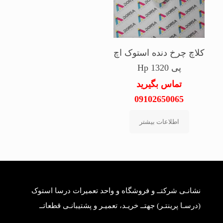
کلاچ چرخ دنده استوک اچ
پی Hp 1320
تماس بگیرید
09102650065
اطلاعات بیشتر
نشانـی شرکتــ و فروشگاه و واحد تعمیرات درسا استوک
(درسـا پرینتـر) جهتــ خریـد، تعمیـر و پشتیبانـی قطعاتــ