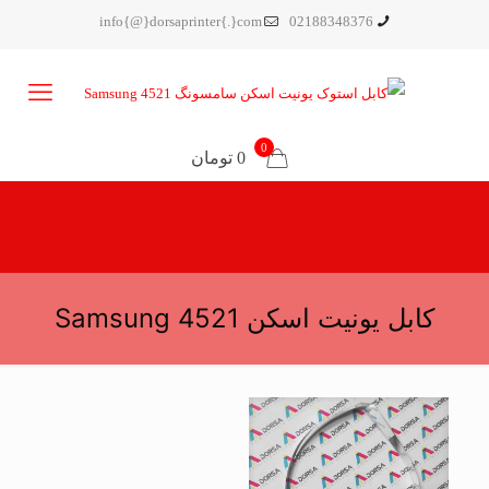
info{@}dorsaprinter{.}com
02188348376
0
0 تومان
کابل یونیت اسکن Samsung 4521