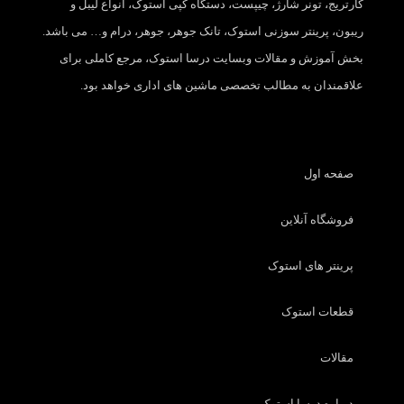
کارتریج، تونر شارژ، چیپست، دستگاه کپی استوک، انواع لیبل و
ریبون، پرینتر سوزنی استوک، تانک جوهر، جوهر، درام و… می باشد.
بخش آموزش و مقالات وبسایت درسا استوک، مرجع کاملی برای
علاقمندان به مطالب تخصصی ماشین های اداری خواهد بود.
صفحه اول
فروشگاه آنلاین
پرینتر های استوک
قطعات استوک
مقالات
درباره درسا استوک