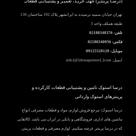
(درسـا پرینتـر) جهتــ خریـد، تعمیـر و پشتیبانـی قطعاتــ
تهران خیابان سمیه نرسیده به ایرانشهر پلاک 192 ساختمان 130
طبقه همکف واحد 3
تلفن: 02188348376
فکس: 02188340956
موبایل: 09125528128
ایمیل: info{@}dorsaprinter{.}com
درسا استوک تامین و پشتیبانی قطعات کارکرده و
پرینترهای استوک وارداتی
درسا استوک؛ مرجع فروش لوازم، مواد و قطعات مصرفی انواع
ماشین های اداری، فروشگاهی و بانکی در ایران می باشد. کالاهایی
که در درسا پرینتر عرضه میکنیم: لوازم مصرفی و قطعات پرینتر،