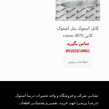
کابل استوک پنل استوک
کانن canon 4870
تماس بگیرید
09102650065
اطلاعات بیشتر
نشانـی شرکتــ و فروشگاه و واحد تعمیرات درسا استوک
(درسـا پرینتـر) جهتــ خریـد، تعمیـر و پشتیبانـی قطعاتــ