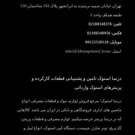
تهران خیابان سمیه نرسیده به ایرانشهر پلاک 192 ساختمان 130
طبقه همکف واحد 3
تلفن: 02188348376
فکس: 02188340956
موبایل: 09125528128
ایمیل: info{@}dorsaprinter{.}com
درسا استوک تامین و پشتیبانی قطعات کارکرده و
پرینترهای استوک وارداتی
درسا استوک؛ مرجع فروش لوازم، مواد و قطعات مصرفی انواع
ماشین های اداری، فروشگاهی و بانکی در ایران می باشد. کالاهایی
که در درسا پرینتر عرضه میکنیم: لوازم مصرفی و قطعات پرینتر،
کارتریج، تونر شارژ، چیپست، دستگاه کپی استوک، انواع لیبل و