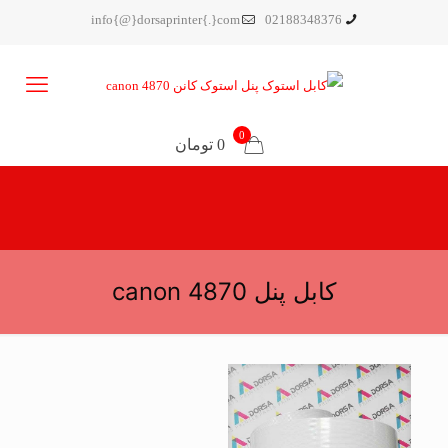
info{@}dorsaprinter{.}com
02188348376
0
0 تومان
کابل پنل canon 4870