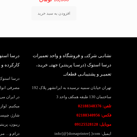
افزودن به سبد خرید
نشانـی شرکتــ و فروشگاه و واحد تعمیرات
درسا استوک
درسا استوک (درسـا پرینتـر) جهتــ خریـد،
کارکرده و 
تعمیـر و پشتیبانـی قطعاتــ
درسا استوک؛
تهران خیابان سمیه نرسیده به ایرانشهر پلاک 192
مصرفی انواع
ساختمان 130 طبقه همکف واحد 3
در ایران می 
تلفن: 02188348376
میکنیم: لواز
فکس: 02188340956
شارژ، چیپست
موبایل: 09125528128
ریبون، پرین
ایمیل: info{@}dorsaprinter{.}com
درام و… می