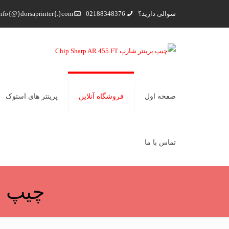
سوالی دارید؟
02188348376
nfo{@}dorsaprinter{.}com
صفحه اول
فروشگاه آنلاین
پرینتر های استوک
تماس با ما
چیپ پرینت