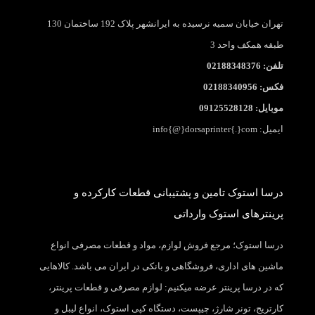
تهران خیابان سمیه نرسیده به ایرانشهر پلاک 192 ساختمان 130
طبقه همکف واحد 3
تلفن: 02188348376
فکس: 02188340956
موبایل: 09125528128
ایمیل: info{@}dorsaprinter{.}com
درسا استوک تامین و پشتیبانی قطعات کارکرده و
پرینترهای استوک وارداتی
درسا استوک؛ مرجع فروش لوازم، مواد و قطعات مصرفی انواع
ماشین های اداری، فروشگاهی و بانکی در ایران می باشد. کالاهایی
که در درسا پرینتر عرضه میکنیم: لوازم مصرفی و قطعات پرینتر،
کارتریج، تونر شارژ، چیپست، دستگاه کپی استوک، انواع لیبل و