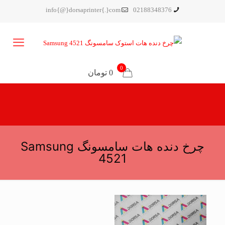
info{@}dorsaprinter{.}com
02188348376
0
0 تومان
چرخ دنده هات سامسونگ Samsung
4521