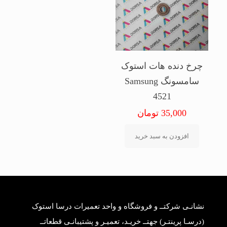
چرخ دنده هات استوک
سامسونگ Samsung
4521
35,000
تومان
افزودن به سبد خرید
نشانـی شرکتــ و فروشگاه و واحد تعمیرات درسا استوک
(درسـا پرینتـر) جهتــ خریـد، تعمیـر و پشتیبانـی قطعاتــ