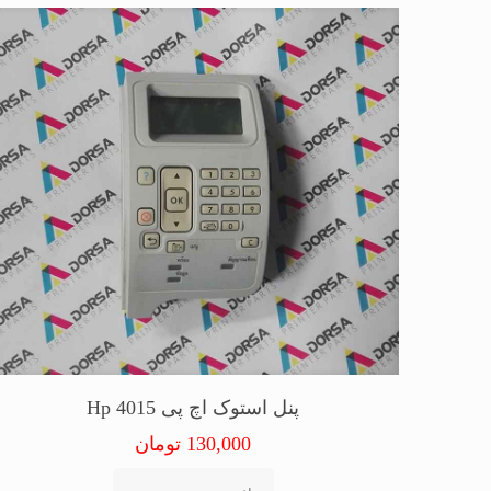
پنل استوک اچ پی Hp 4015
130,000
تومان