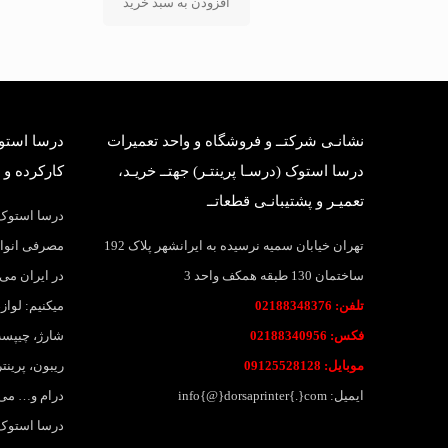
افزودن به سبد خرید
نشانـی شرکتــ و فروشگاه و واحد تعمیرات
درسا استوک
درسا استوک (درسـا پرینتـر) جهتــ خریـد،
کارکرده و 
تعمیـر و پشتیبانـی قطعاتــ
درسا استوک؛
تهران خیابان سمیه نرسیده به ایرانشهر پلاک 192
مصرفی انواع
ساختمان 130 طبقه همکف واحد 3
در ایران می 
تلفن: 02188348376
میکنیم: لواز
فکس: 02188340956
شارژ، چیپست
موبایل: 09125528128
ریبون، پرین
ایمیل: info{@}dorsaprinter{.}com
درام و… می
درسا استوک،