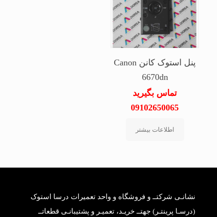
پنل استوک کانن Canon
6670dn
تماس بگیرید
09102650065
اطلاعات بیشتر
نشانـی شرکتــ و فروشگاه و واحد تعمیرات درسا استوک
(درسـا پرینتـر) جهتــ خریـد، تعمیـر و پشتیبانـی قطعاتــ