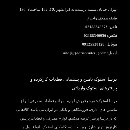
تهران خیابان سمیه نرسیده به ایرانشهر پلاک 192 ساختمان 130
طبقه همکف واحد 3
تلفن: 02188348376
فکس: 02188340956
موبایل: 09125528128
ایمیل: info{@}dorsaprinter{.}com
درسا استوک تامین و پشتیبانی قطعات کارکرده و
پرینترهای استوک وارداتی
درسا استوک؛ مرجع فروش لوازم، مواد و قطعات مصرفی انواع
ماشین های اداری، فروشگاهی و بانکی در ایران می باشد. کالاهایی
که در درسا پرینتر عرضه میکنیم: لوازم مصرفی و قطعات پرینتر،
کارتریج، تونر شارژ، چیپست، دستگاه کپی استوک، انواع لیبل و