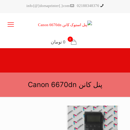
info{@}dorsaprinter{.}com
02188348376
0
0 تومان
پنل کانن Canon 6670dn