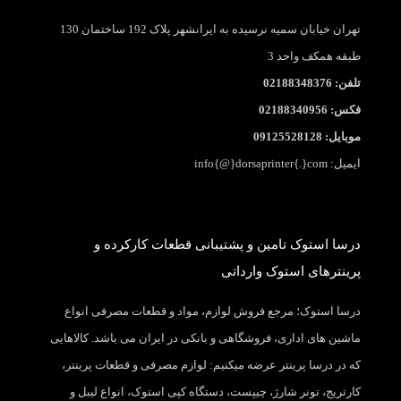
تهران خیابان سمیه نرسیده به ایرانشهر پلاک 192 ساختمان 130
طبقه همکف واحد 3
تلفن: 02188348376
فکس: 02188340956
موبایل: 09125528128
ایمیل: info{@}dorsaprinter{.}com
درسا استوک تامین و پشتیبانی قطعات کارکرده و
پرینترهای استوک وارداتی
درسا استوک؛ مرجع فروش لوازم، مواد و قطعات مصرفی انواع
ماشین های اداری، فروشگاهی و بانکی در ایران می باشد. کالاهایی
که در درسا پرینتر عرضه میکنیم: لوازم مصرفی و قطعات پرینتر،
کارتریج، تونر شارژ، چیپست، دستگاه کپی استوک، انواع لیبل و