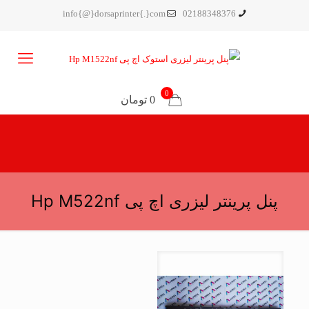
info{@}dorsaprinter{.}com
02188348376
0
0 تومان
پنل پرینتر لیزری اچ پی Hp M522nf