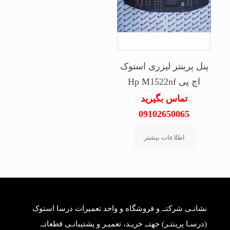
پنل پرینتر لیزری استوک
اچ پی Hp M1522nf
تماس بگیرید
09102650065
اطلاعات بیشتر
نشانـی شرکتــ و فروشگاه و واحد تعمیرات درسا استوک
(درسـا پرینتـر) جهتــ خریـد، تعمیـر و پشتیبانـی قطعاتــ