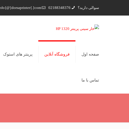
سوالی دارید؟
02188348376
nfo{@}dorsaprinter{.}com
صفحه اول
فروشگاه آنلاین
پرینتر های استوک
تماس با ما