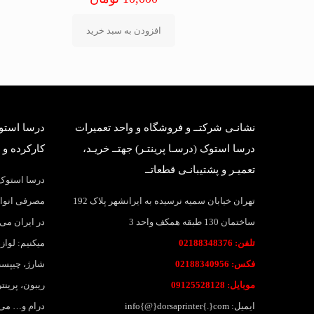
افزودن به سبد خرید
نشانـی شرکتــ و فروشگاه و واحد تعمیرات
درسا استوک
درسا استوک (درسـا پرینتـر) جهتــ خریـد،
کارکرده و 
تعمیـر و پشتیبانـی قطعاتــ
درسا استوک؛
تهران خیابان سمیه نرسیده به ایرانشهر پلاک 192
مصرفی انواع
ساختمان 130 طبقه همکف واحد 3
در ایران می 
تلفن: 02188348376
میکنیم: لواز
فکس: 02188340956
شارژ، چیپست
موبایل: 09125528128
ریبون، پرین
ایمیل: info{@}dorsaprinter{.}com
درام و… می