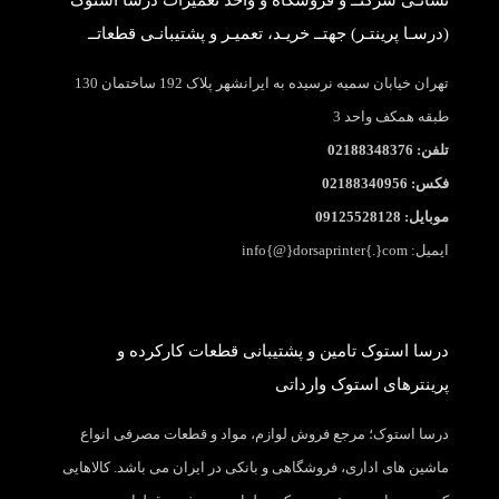
(درسـا پرینتـر) جهتــ خریـد، تعمیـر و پشتیبانـی قطعاتــ
تهران خیابان سمیه نرسیده به ایرانشهر پلاک 192 ساختمان 130
طبقه همکف واحد 3
تلفن: 02188348376
فکس: 02188340956
موبایل: 09125528128
ایمیل: info{@}dorsaprinter{.}com
درسا استوک تامین و پشتیبانی قطعات کارکرده و
پرینترهای استوک وارداتی
درسا استوک؛ مرجع فروش لوازم، مواد و قطعات مصرفی انواع
ماشین های اداری، فروشگاهی و بانکی در ایران می باشد. کالاهایی