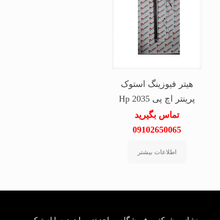
هیتر فیوزینگ استوک
پرینتر اچ پی Hp 2035
تماس بگیرید
09102650065
اطلاعات بیشتر
نشانـی شرکتــ و فروشگاه و واحد تعمیرات درسا استوک