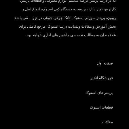
که در درسا پرینتر عرضه میکنیم: لوازم مصرفی و قطعات پرینتر،
کارتریج، تونر شارژ، چیپست، دستگاه کپی استوک، انواع لیبل و
ریبون، پرینتر سوزنی استوک، تانک جوهر، جوهر، درام و… می باشد.
بخش آموزش و مقالات وبسایت درسا استوک، مرجع کاملی برای
علاقمندان به مطالب تخصصی ماشین های اداری خواهد بود.
صفحه اول
فروشگاه آنلاین
پرینتر های استوک
قطعات استوک
مقالات