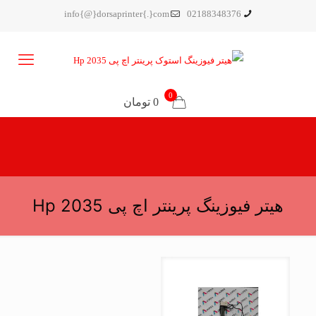
info{@}dorsaprinter{.}com
02188348376
0
0 تومان
هیتر فیوزینگ پرینتر اچ پی Hp 2035