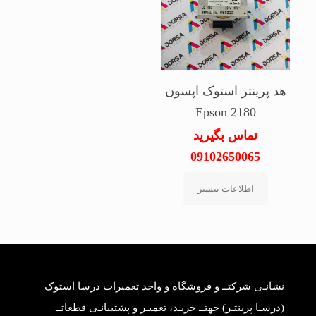
هد پرینتر استوک اپسون
Epson 2180
تماس بگیرید
09102650065
اطلاعات بیشتر
نشانـی شرکتــ و فروشگاه و واحد تعمیرات درسا استوک
(درسـا پرینتـر) جهتــ خریـد، تعمیـر و پشتیبانـی قطعاتــ