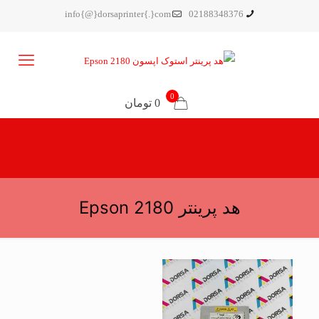
info{@}dorsaprinter{.}com
02188348376
0
0 تومان
هد پرینتر Epson 2180