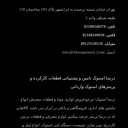
تهران خیابان سمیه نرسیده به ایرانشهر پلاک 192 ساختمان 130
طبقه همکف واحد 3
تلفن: 02188348376
فکس: 02188340956
موبایل: 09125528128
ایمیل: info{@}dorsaprinter{.}com
درسا استوک تامین و پشتیبانی قطعات کارکرده و
پرینترهای استوک وارداتی
درسا استوک؛ مرجع فروش لوازم، مواد و قطعات مصرفی انواع
ماشین های اداری، فروشگاهی و بانکی در ایران می باشد. کالاهایی
که در درسا پرینتر عرضه میکنیم: لوازم مصرفی و قطعات پرینتر،
کارتریج، تونر شارژ، چیپست، دستگاه کپی استوک، انواع لیبل و