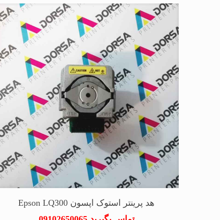
هد پرینتر استوک اپسون Epson LQ300
تماس بگیرید 09102650065