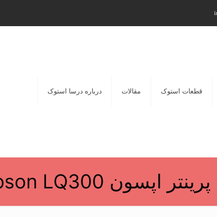
i
قطعات استوک
مقالات
درباره درسا استوک
رینتر اپسون Epson LQ300