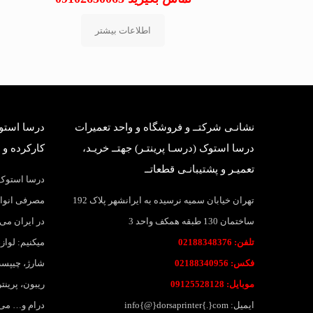
اطلاعات بیشتر
نشانـی شرکتــ و فروشگاه و واحد تعمیرات
درسا استوک
درسا استوک (درسـا پرینتـر) جهتــ خریـد،
کارکرده و 
تعمیـر و پشتیبانـی قطعاتــ
درسا استوک؛
تهران خیابان سمیه نرسیده به ایرانشهر پلاک 192
مصرفی انواع
ساختمان 130 طبقه همکف واحد 3
در ایران می 
تلفن: 02188348376
میکنیم: لواز
فکس: 02188340956
شارژ، چیپست
موبایل: 09125528128
ریبون، پرین
ایمیل: info{@}dorsaprinter{.}com
درام و… می