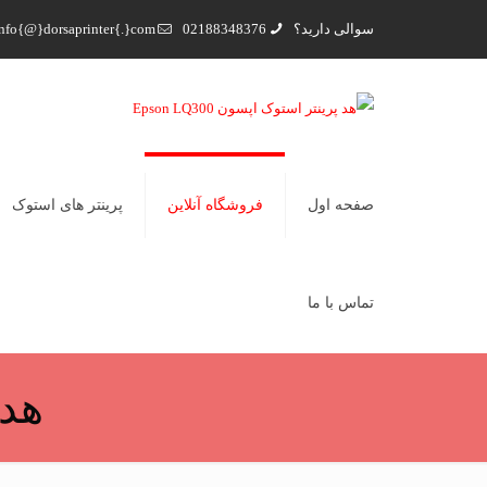
سوالی دارید؟
02188348376
nfo{@}dorsaprinter{.}com
صفحه اول
فروشگاه آنلاین
پرینتر های استوک
تماس با ما
هد پ