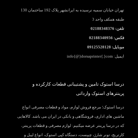
تهران خیابان سمیه نرسیده به ایرانشهر پلاک 192 ساختمان 130
طبقه همکف واحد 3
تلفن: 02188348376
فکس: 02188340956
موبایل: 09125528128
ایمیل: info{@}dorsaprinter{.}com
درسا استوک تامین و پشتیبانی قطعات کارکرده و
پرینترهای استوک وارداتی
درسا استوک؛ مرجع فروش لوازم، مواد و قطعات مصرفی انواع
ماشین های اداری، فروشگاهی و بانکی در ایران می باشد. کالاهایی
که در درسا پرینتر عرضه میکنیم: لوازم مصرفی و قطعات پرینتر،
کارتریج، تونر شارژ، چیپست، دستگاه کپی استوک، انواع لیبل و