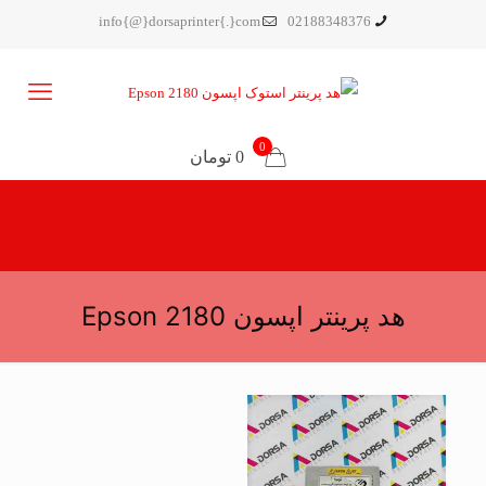
info{@}dorsaprinter{.}com
02188348376
0
0 تومان
هد پرینتر اپسون Epson 2180