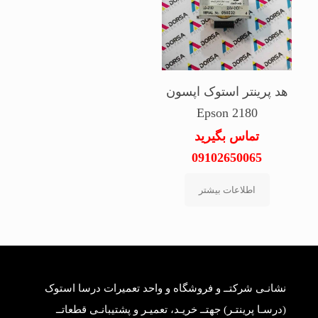
هد پرینتر استوک اپسون
Epson 2180
تماس بگیرید
09102650065
اطلاعات بیشتر
نشانـی شرکتــ و فروشگاه و واحد تعمیرات درسا استوک
(درسـا پرینتـر) جهتــ خریـد، تعمیـر و پشتیبانـی قطعاتــ