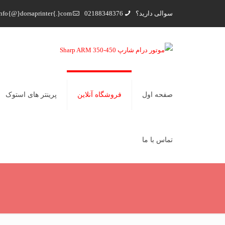
سوالی دارید؟
02188348376
nfo{@}dorsaprinter{.}com
صفحه اول
فروشگاه آنلاین
پرینتر های استوک
تماس با ما