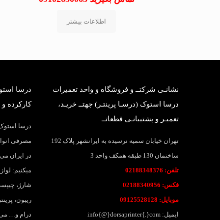
اطلاعات بیشتر
نشانـی شرکتــ و فروشگاه و واحد تعمیرات
درسا استوک
درسا استوک (درسـا پرینتـر) جهتــ خریـد،
کارکرده و 
تعمیـر و پشتیبانـی قطعاتــ
درسا استوک؛
تهران خیابان سمیه نرسیده به ایرانشهر پلاک 192
مصرفی انواع
ساختمان 130 طبقه همکف واحد 3
در ایران می 
تلفن: 02188348376
میکنیم: لواز
فکس: 02188340956
شارژ، چیپست
موبایل: 09125528128
ریبون، پرین
ایمیل: info{@}dorsaprinter{.}com
درام و… می