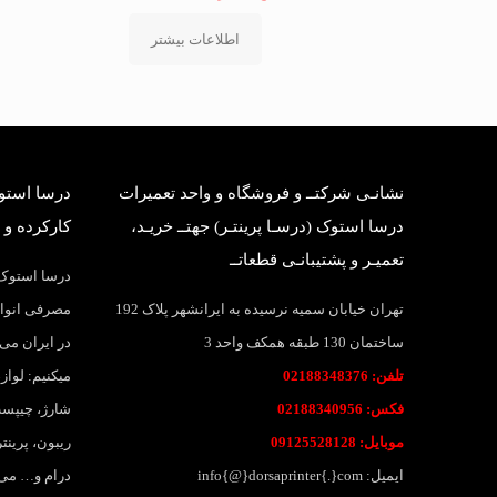
اطلاعات بیشتر
نشانـی شرکتــ و فروشگاه و واحد تعمیرات
درسا استوک
درسا استوک (درسـا پرینتـر) جهتــ خریـد،
کارکرده و 
تعمیـر و پشتیبانـی قطعاتــ
درسا استوک؛
تهران خیابان سمیه نرسیده به ایرانشهر پلاک 192
مصرفی انواع
ساختمان 130 طبقه همکف واحد 3
در ایران می 
تلفن: 02188348376
میکنیم: لواز
فکس: 02188340956
شارژ، چیپست
موبایل: 09125528128
ریبون، پرین
ایمیل: info{@}dorsaprinter{.}com
درام و… می