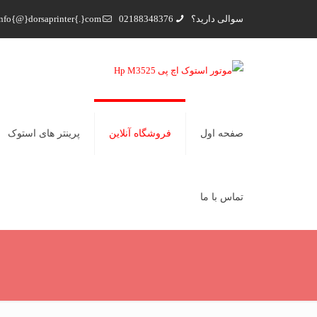
سوالی دارید؟
02188348376
nfo{@}dorsaprinter{.}com
صفحه اول
فروشگاه آنلاین
پرینتر های استوک
تماس با ما