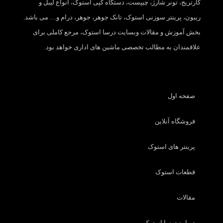
کارتریج، تونر شارژ، چیپست، دستگاه کپی استوک، انواع لیبل و
ریبون، پرینتر سوزنی استوک، تانک جوهر، جوهر، درام و… می باشد.
بخش آموزش و مقالات وبسایت درسا استوک، مرجع کاملی برای
علاقمندان به مطالب تخصصی ماشین های اداری خواهد بود.
صفحه اول
فروشگاه آنلاین
پرینتر های استوک
قطعات استوک
مقالات
درباره درسا استوک