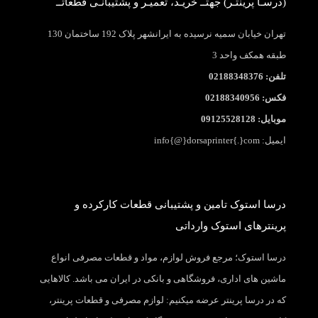
(درسـا پرینتـر) جهتــ خریـد، تعمیـر و پشتیبانـی قطعاتــ
تهران خیابان سمیه نرسیده به ایرانشهر پلاک 192 ساختمان 130
طبقه همکف واحد 3
تلفن: 02188348376
فکس: 02188340956
موبایل: 09125528128
ایمیل: info{@}dorsaprinter{.}com
درسا استوک تامین و پشتیبانی قطعات کارکرده و
پرینترهای استوک وارداتی
درسا استوک؛ مرجع فروش لوازم، مواد و قطعات مصرفی انواع
ماشین های اداری، فروشگاهی و بانکی در ایران می باشد. کالاهایی
که در درسا پرینتر عرضه میکنیم: لوازم مصرفی و قطعات پرینتر،