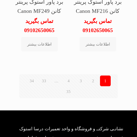
برد پاور استوک پرینتر
برد پاور استوک پرینتر
کانن Canon MF216
کانن Canon MF249
تماس بگیرید
تماس بگیرید
09102650065
09102650065
اطلاعات بیشتر
اطلاعات بیشتر
34
33
…
4
3
2
1
35
نشانـی شرکتــ و فروشگاه و واحد تعمیرات درسا استوک