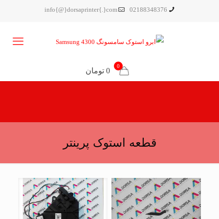
info{@}dorsaprinter{.}com
02188348376
0
0 تومان
قطعه استوک پرینتر