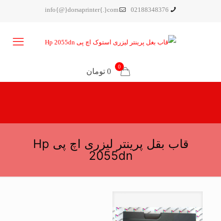
info{@}dorsaprinter{.}com
02188348376
0
0 تومان
قاب بقل پرینتر لیزری اچ پی Hp
2055dn