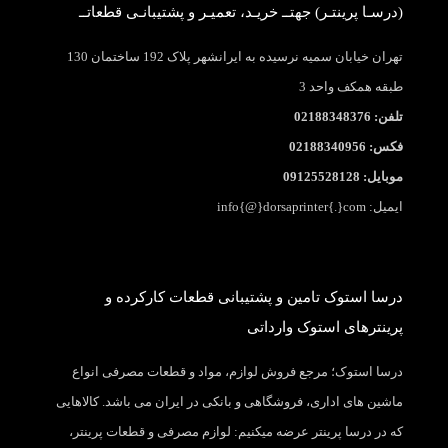
(درسـا پرینتـر) جهتــ خریـد، تعمیـر و پشتیبانـی قطعاتــ
تهران خیابان سمیه نرسیده به ایرانشهر پلاک 192 ساختمان 130
طبقه همکف واحد 3
تلفن: 02188348376
فکس: 02188340956
موبایل: 09125528128
ایمیل: info{@}dorsaprinter{.}com
درسا استوک تامین و پشتیبانی قطعات کارکرده و
پرینترهای استوک وارداتی
درسا استوک؛ مرجع فروش لوازم، مواد و قطعات مصرفی انواع
ماشین های اداری، فروشگاهی و بانکی در ایران می باشد. کالاهایی
که در درسا پرینتر عرضه میکنیم: لوازم مصرفی و قطعات پرینتر،